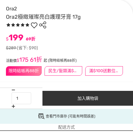
Ora2
Ora2極緻璀璨亮白護理牙膏 17g
199
$
69折
$289
(省下: $90)
175
61折
$
起
(限時結帳再88折)
活動價
限時結帳再88折
民生/髮類滿$388送舒潔冰巾
滿$100送數位印花
加入購物袋
查看門市庫存 (可能有時間誤差)
配送方式