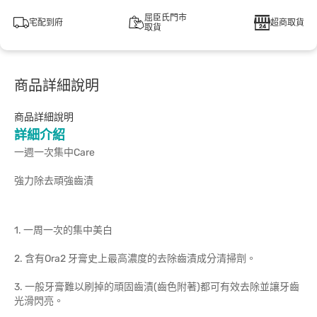
屈臣氏門市
宅配到府
超商取貨
取貨
商品詳細說明
商品詳細說明
詳細介紹
一週一次集中Care
強力除去頑強齒漬
1. 一周一次的集中美白
2. 含有Ora2 牙膏史上最高濃度的去除齒漬成分清掃劑。
3. 一般牙膏難以刷掉的頑固齒漬(齒色附著)都可有效去除並讓牙齒
光滑閃亮。