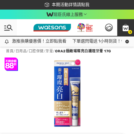
下載app最高回饋$350
本期活動詳情請點我
屈臣氏線上服務
0
激推換購優惠價！立即點我看
激推換購優惠價！立即點我看
下單選閃電送 1小時到貨！領神券
首頁
/
日用品
/
口腔保健
/
牙膏
/
ORA2極緻璀璨亮白護理牙膏 17G