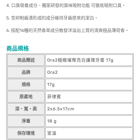
4. 口臭吸着成分、獨家研發的臭味吸附功能 可徹底吸附口臭。
5. 含抑制齒漬形成的成分維持牙齒原來的潔白。
6. 搭配16種的天然香草成分散發洋溢出上質的清爽極品薄荷香。
商品規格
商品簡述
Ora2極緻璀璨亮白護理牙膏 17g
品牌
Ora2
規格
17g
原產地
菲律賓
深、寬、高
2x6.5x17cm
淨重
18 g
保存環境
室溫