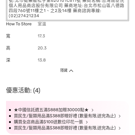
號:北市衛藥販松字第620101C611號 藥商名稱:台灣屈臣氏
個人用品商店股份有限公司 藥商地址:台北市松山區八德路
四段760號11樓之1、之2及14樓 藥商諮詢專線:
(02)27421234
How To Store
室溫
寬
17.3
高
20.3
深
13.8
隱藏
優惠活動: (4)
★中國信託週五滿$888加贈30000點★
買民生/髮類用品滿$388即贈好禮 (數量有限,送完為止)
購買全店商品滿$100送數位印花一張
買民生/髮類用品滿$388即贈好禮 (數量有限,送完為止)