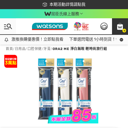
下載app最高回饋$350
本期活動詳情請點我
屈臣氏線上服務
0
激推換購優惠價！立即點我看
激推換購優惠價！立即點我看
下單選閃電送 1小時到貨！領神券
首頁
/
日用品
/
口腔保健
/
牙膏
/
ORA2 ME 淨白無瑕 輕時尚旅行組