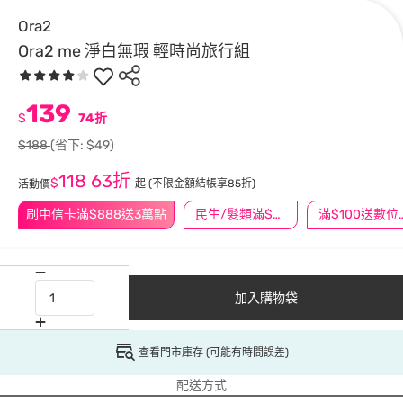
Ora2
Ora2 me 淨白無瑕 輕時尚旅行組
139
$
74折
$188
(省下: $49)
118
63折
$
起
(不限金額結帳享85折)
活動價
刷中信卡滿$888送3萬點
民生/髮類滿$388送舒潔冰巾
滿$100
加入購物袋
查看門市庫存 (可能有時間誤差)
配送方式