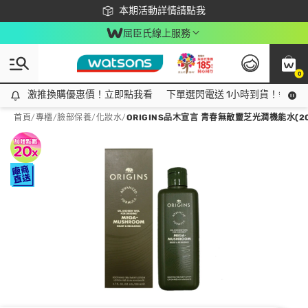
下載app最高回饋$350
本期活動詳情請點我
屈臣氏線上服務
0
激推換購優惠價！立即點我看
激推換購優惠價！立即點我看
下單選閃電送 1小時到貨！領神券
首頁
/
專櫃
/
臉部保養
/
化妝水
/
ORIGINS品木宣言 青春無敵靈芝光潤機能水(20