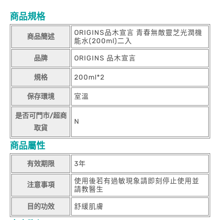
商品規格
ORIGINS品木宣言 青春無敵靈芝光潤機
商品簡述
能水(200ml)二入
品牌
ORIGINS 品木宣言
規格
200ml*2
保存環境
室溫
是否可門市/超商
N
取貨
商品屬性
有效期限
3年
使用後若有過敏現象請即刻停止使用並
注意事項
請教醫生
目的功效
舒緩肌膚