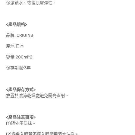
保濕鎖水、恢復肌膚彈性。
<產品規格>
品牌: ORIGINS
產地:日本
容量:200ml*2
保存期限:3年
<
產品保存方式>
放置於陰涼乾燥處避免陽光直射。
<
產品注意事項>
(1)限外用塗抹。
(2)避免入眼若不慎入眼請用清水沖洗。