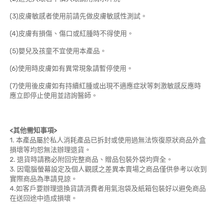
(3)皮膚敏感者使用前請先做皮膚敏感性測試。
(4)皮膚有損傷、傷口或紅腫時不得使用。
(5)嬰兒及孩童不宜使用本產品。
(6)使用時皮膚如有異常現象請暫停使用。
(7)使用後皮膚如有持續紅腫或出現不適應症狀等刺激敏感反應時
應立即停止使用並諮詢醫師。
<
其他需知事項>
1. 本產品屬於私人消耗產品已拆封或使用過無法恢復原狀商品外盒
損壞等均恕無法辦理退貨。
2. 退貨時請務必附回完整商品、贈品包裝外袋均齊全。
3. 因電腦螢幕設定及個人觀感之差異本賣場之商品僅供參考以收到
實際商品為準請見諒。
4.如客戶要辦理退換貨請消費者用氣泡袋及紙箱包裝好以避免商品
在送回途中造成損壞。