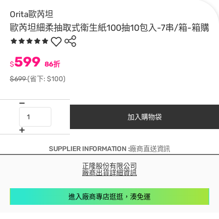
Orita歐芮坦
歐芮坦細柔抽取式衛生紙100抽10包入-7串/箱-箱購
599
$
86折
$699
(省下: $100)
加入購物袋
SUPPLIER INFORMATION :廠商直送資訊
正隆股份有限公司
廠商出貨詳細資訊
進入廠商專店逛逛，湊免運