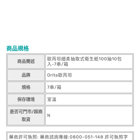
商品規格
歐芮坦細柔抽取式衛生紙100抽10包
商品簡述
入-7串/箱
品牌
Orita歐芮坦
規格
7串/箱
保存環境
室溫
是否可門市/超商
N
取貨
藥商許可執照: 藥商諮詢專線:0800-051-148 許可執照字