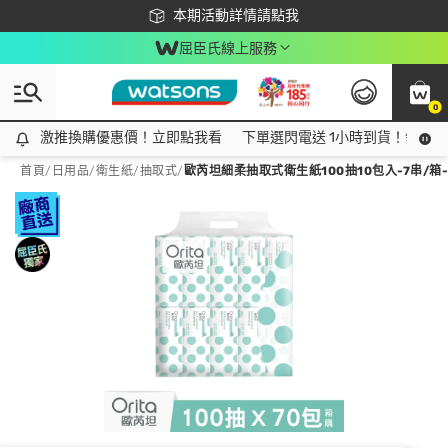
下載app最高回饋$350
本期活動詳情請點我
屈臣氏線上服務
0
激推換購優惠價！立即點我看
激推換購優惠價！立即點我看
下單選閃電送 1小時到貨！領神券
首頁
/
日用品
/
衛生紙
/
抽取式
/
歐芮坦細柔抽取式衛生紙100抽10包入-7串/箱