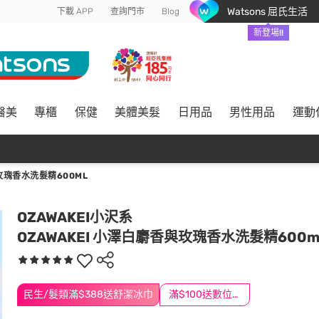
Watsons 屈氏生活
下載 APP
查詢門市
Blog
新登場!!
醫美
專櫃
保健
美體美髮
日用品
男性用品
運動
玫瑰香水洗髮精600ML
OZAWAKEI小沢系
OZAWAKEI 小澤白麝香與玫瑰香水洗髮精600m
民生/髮類滿$388送舒潔冰巾
滿$100送數位印花