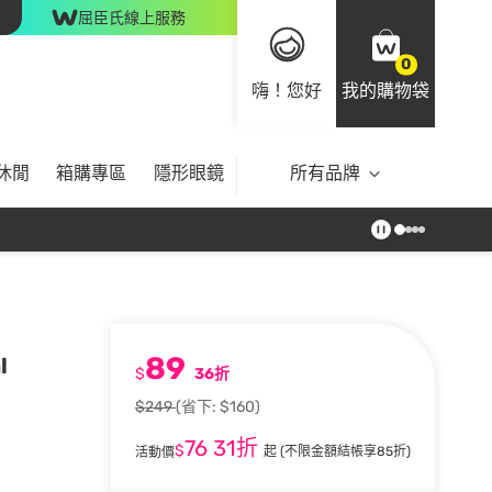
屈臣氏線上服務
0
嗨！您好
我的購物袋
休閒
箱購專區
隱形眼鏡
所有品牌
89
l
$
36折
$249
(省下: $160)
76
31折
$
起
(不限金額結帳享85折)
活動價