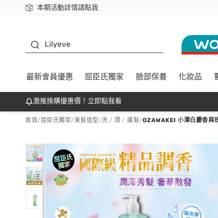
本期活動詳情請點我
下載app最高回饋$350
K beauty
Lilyeve
最新會員優惠
屈臣氏獨家
臉部保養
化妝品
激推換購優惠價！立即點我看
首頁
/
屈臣氏獨家
/
美髮造型
/
洗 / 潤 / 護髮
/
OZAWAKEI 小澤白麝香與