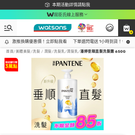
下載app最高回饋$350
本期活動詳情請點我
屈臣氏線上服務
0
激推換購優惠價！立即點我看
激推換購優惠價！立即點我看
下單選閃電送 1小時到貨！領神券
首頁
/
美體美髮
/
洗髮 / 潤髮
/
洗髮乳/潤髮乳
/
潘婷垂順直髮洗髮露 650G