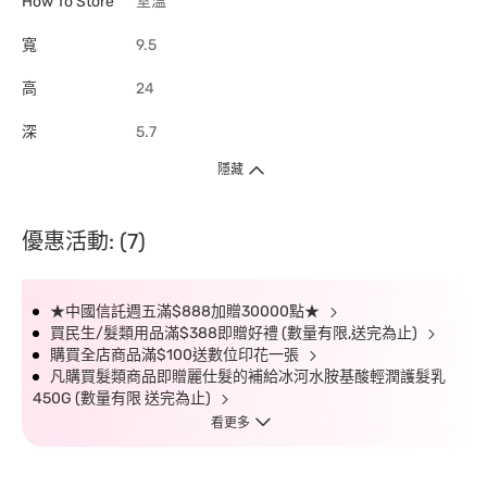
How To Store
室溫
寬
9.5
高
24
深
5.7
隱藏
優惠活動: (7)
★中國信託週五滿$888加贈30000點★
買民生/髮類用品滿$388即贈好禮 (數量有限,送完為止)
購買全店商品滿$100送數位印花一張
凡購買髮類商品即贈麗仕髮的補給冰河水胺基酸輕潤護髮乳
450G (數量有限 送完為止)
看更多