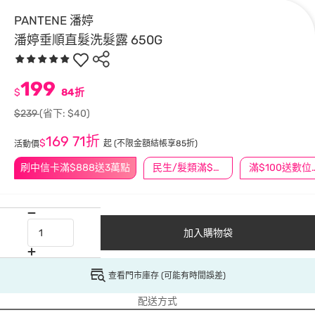
PANTENE 潘婷
潘婷垂順直髮洗髮露 650G
199
$
84折
$239
(省下: $40)
169
71折
$
起
(不限金額結帳享85折)
活動價
刷中信卡滿$888送3萬點
民生/髮類滿$388送舒潔冰巾
滿$100
加入購物袋
查看門市庫存 (可能有時間誤差)
配送方式