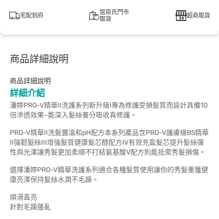
屈臣氏門市
宅配到府
超商取貨
取貨
商品詳細說明
商品詳細說明
詳細介紹
潘婷PRO-V精華II洗護系列新升級I專為修護受損髮質而設計具備10
倍滲透效果~能深入髮絲養分吸收真修護。
PRO-V精華II洗髮露溫和pH配方本系列產品含PRO-V護膚級B5精華
II強韌髮絲III增強髮質健康髮芯醇配方IV有效充盈髮芯提升髮絲彈
性與光澤讓秀髮更加柔順不打結氨基酸V配方則能抵禦秀髮損傷。
選擇潘婷PRO-V精華洗護系列適合各種髮質使用讓你的秀髮重獲健
康亮澤保持髮絲水潤不毛躁。
順滑直亮
針對毛躁蓬亂