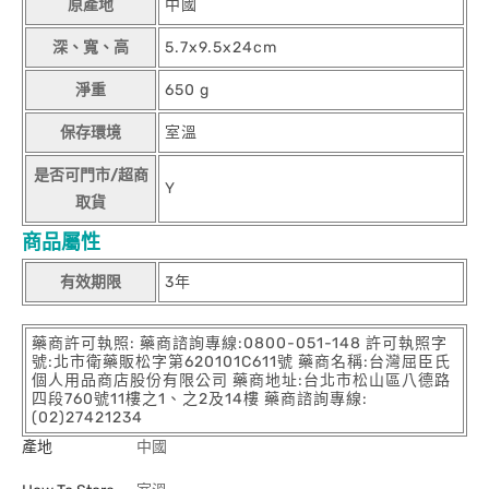
原產地
中國
深、寬、高
5.7x9.5x24cm
淨重
650 g
保存環境
室溫
是否可門市/超商
Y
取貨
商品屬性
有效期限
3年
藥商許可執照: 藥商諮詢專線:0800-051-148 許可執照字
號:北市衛藥販松字第620101C611號 藥商名稱:台灣屈臣氏
個人用品商店股份有限公司 藥商地址:台北市松山區八德路
四段760號11樓之1、之2及14樓 藥商諮詢專線:
(02)27421234
產地
中國