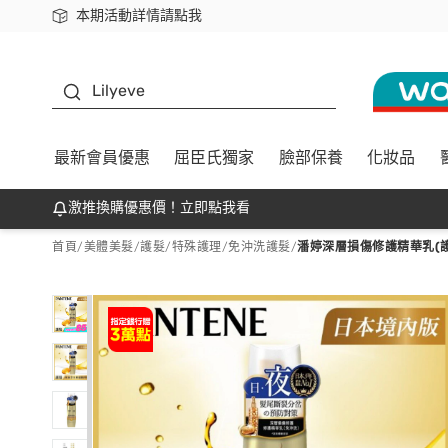
本期活動詳情請點我
下載app最高回饋$350
K beauty
Lilyeve
最新會員優惠
屈臣氏獨家
臉部保養
化妝品
激推換購優惠價！立即點我看
首頁
/
美體美髮
/
護髮/特殊護理
/
免沖洗護髮
/
潘婷深層損傷修護精華乳(護