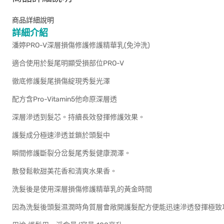
商品詳細說明
詳細介紹
潘婷PRO-V深層損傷修護修護精華乳(免沖洗)
適合使用於髮尾明顯受損部位PRO-V
徹底修護髮尾損傷綻現秀髮光澤
配方含Pro-Vitamin5他命原深層透
深層滲透到髮芯。持續長效發揮修護效果。
護髮成分極速滲透並鎖於頭髮中
瞬間修護斷裂分岔髮尾秀髮健康潤澤。
散發鬆軟甜美花香和清爽水果香。
洗髮後是使用深層損傷修護精華乳的黃金時間
因為洗髮後頭髮濕潤時角質層會敞開護髮配方便能迅速滲透發揮極致