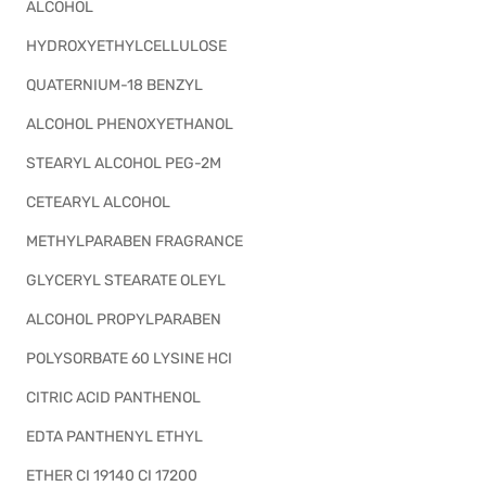
ALCOHOL
HYDROXYETHYLCELLULOSE
QUATERNIUM-18 BENZYL
ALCOHOL PHENOXYETHANOL
STEARYL ALCOHOL PEG-2M
CETEARYL ALCOHOL
METHYLPARABEN FRAGRANCE
GLYCERYL STEARATE OLEYL
ALCOHOL PROPYLPARABEN
POLYSORBATE 60 LYSINE HCI
CITRIC ACID PANTHENOL
EDTA PANTHENYL ETHYL
ETHER CI 19140 CI 17200