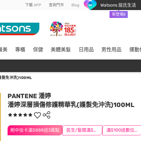
Watsons 屈氏生活
下載 APP
查詢門市
Blog
新登場!!
醫美
專櫃
保健
美體美髮
日用品
男性用品
運動
髮免沖洗)100ML
PANTENE 潘婷
潘婷深層損傷修護精華乳(護髮免沖洗)100ML
刷中信卡滿$888送3萬點
民生/髮類滿$388送舒潔冰巾
滿$100送數位印花