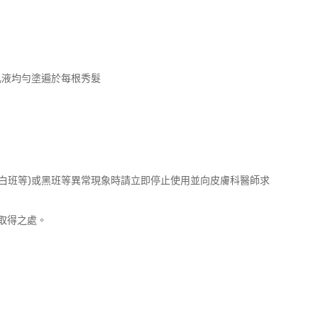
乳液均勻塗遍於每根秀髮
(白班等)或黑班等異常現象時請立即停止使用並向皮膚科醫師求
取得之處。