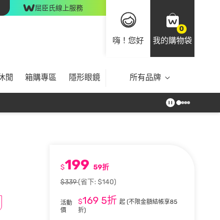
屈臣氏線上服務
0
嗨！您好
我的購物袋
休閒
箱購專區
隱形眼鏡
所有品牌
199
$
59折
$339
(省下: $140)
169
5折
$
起
(不限金額結帳享85
活動
價
折)