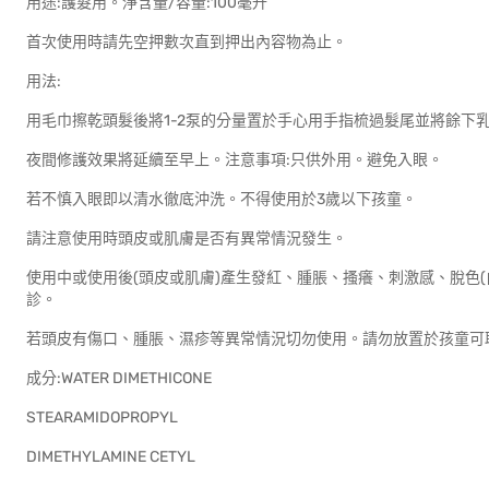
用途:護髮用。淨含量/容量:100毫升
首次使用時請先空押數次直到押出內容物為止。
用法:
用毛巾擦乾頭髮後將1-2泵的分量置於手心用手指梳過髮尾並將餘下
夜間修護效果將延續至早上。注意事項:只供外用。避免入眼。
若不慎入眼即以清水徹底沖洗。不得使用於3歲以下孩童。
請注意使用時頭皮或肌膚是否有異常情況發生。
使用中或使用後(頭皮或肌膚)產生發紅、腫脹、搔癢、刺激感、脫色
診。
若頭皮有傷口、腫脹、濕疹等異常情況切勿使用。請勿放置於孩童可
成分:WATER DIMETHICONE
STEARAMIDOPROPYL
DIMETHYLAMINE CETYL