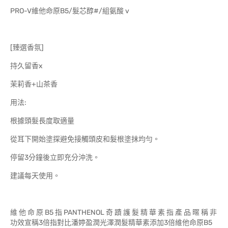
PRO-V維他命原B5/髮芯醇#/組氨酸 v
[臻選香氛]
持久留香x
茉莉香+山茶香
用法:
根據頭髮長度取適量
從耳下開始塗探避免接觸頭皮和髮根塗抹均勻。
停留3分鐘後立即充分沖洗。
建議每天使用。
維 他 命 原 B5 指 PANTHENOL 奇 蹟 護 髮 精 華 素 指 產 品 暱 稱 非
功效宣稱3倍指對比潘婷盈潤光澤潤髮精華素添加3倍維他命原B5