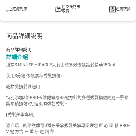
屈臣氏門市
宅配到府
超商取貨
取貨
商品詳細說明
商品詳細說明
詳細介紹
潘婷3 MINUTE MIRACLE茉莉山茶多效修護護髮精華180ml
使用3分鐘 修護累積秀髮損傷+
乾枯受損髮質適用
特別添加3倍PRO-V維他命原B5配方針對多種秀髮損傷問題一擊修
護累積損傷+打造柔順強韌秀髮。
[秀髮美學專研]
源自瑞士的修護傳奇0潘婷秉承秀髮美學專研理念 匠 心 研 發 PRO-
V 配 方含 三 重 研 選 精 華: