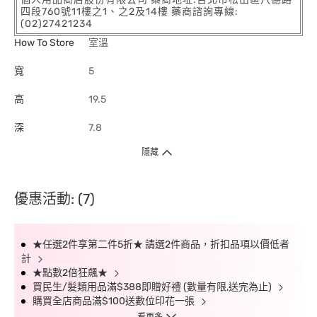
四段760號11樓之1、之2及14樓 藥商諮詢專線:
(02)27421234
How To Store
室溫
寬
5
高
19.5
深
7.8
隱藏
優惠活動: (7)
★任選2件享第二件5折★ 請選2件商品，折扣品項以價低者
計
★點數2倍狂飆★
買民生/髮類用品滿$388即贈好禮 (數量有限,送完為止)
購買全店商品滿$100送數位印花一張