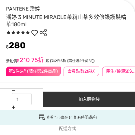
PANTENE 潘婷
潘婷 3 MINUTE MIRACLE茉莉山茶多效修護護髮精
華180ml
280
$
210
75折
$
起
(第2件5折 (請任選2件商品))
活動價
第2件5折 (請任選2件商品)
會員點數2倍送
民生/髮類滿$388送舒潔冰巾
加入購物袋
查看門市庫存 (可能有時間誤差)
配送方式