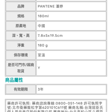
品牌
PANTENE 潘婷
規格
180ml
原產地
中國
深、寬、高
7.8x5x19.5cm
淨重
180 g
保存環境
室溫
是否可門市/超商
Y
取貨
商品屬性
有效期限
3年
藥商許可執照: 藥商諮詢專線:0800-051-148 許可執照字
號:北市衛藥販松字第620101C611號 藥商名稱:台灣屈臣氏
個人用品商店股份有限公司 藥商地址:台北市松山區八德路