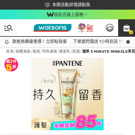
下載app最高回饋$350
本期活動詳情請點我
屈臣氏線上服務
0
激推換購優惠價！立即點我看
激推換購優惠價！立即點我看
下單選閃電送 1小時到貨！領神券
首頁
/
美體美髮
/
護髮/特殊護理
/
護髮乳/髮膜
/
潘婷 3 MINUTE MIRACL