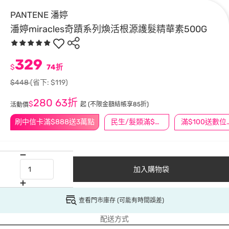
PANTENE 潘婷
潘婷miracles奇蹟系列煥活根源護髮精華素500G
329
$
74折
$448
(省下: $119)
280
63折
$
起
(不限金額結帳享85折)
活動價
刷中信卡滿$888送3萬點
民生/髮類滿$388送舒潔冰巾
滿$100
加入購物袋
查看門市庫存 (可能有時間誤差)
配送方式