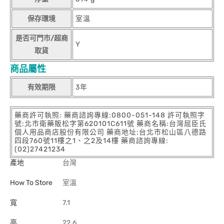
保存環境
室溫
是否可門市/超商
Y
取貨
商品屬性
有效期限
3年
藥商許可執照: 藥商諮詢專線:0800-051-148 許可執照字
號:北市衛藥販松字第620101C611號 藥商名稱:台灣屈臣氏
個人用品商店股份有限公司 藥商地址:台北市松山區八德路
四段760號11樓之1、之2及14樓 藥商諮詢專線:
(02)27421234
產地
台灣
How To Store
室溫
寬
7.1
高
22.6