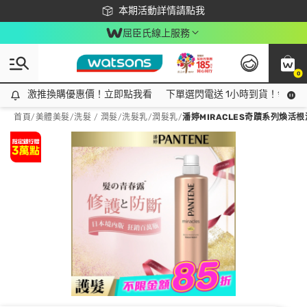
下載app最高回饋$350
本期活動詳情請點我
屈臣氏線上服務
0
激推換購優惠價！立即點我看
激推換購優惠價！立即點我看
下單選閃電送 1小時到貨！領神券
首頁
/
美體美髮
/
洗髮 / 潤髮
/
洗髮乳/潤髮乳
/
潘婷MIRACLES奇蹟系列煥活根