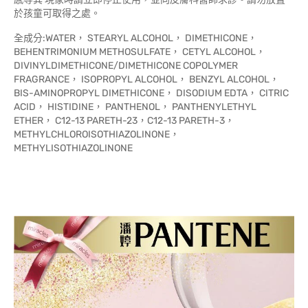
於孩童可取得之處。
全成分:WATER， STEARYL ALCOHOL， DIMETHICONE，
BEHENTRIMONIUM METHOSULFATE， CETYL ALCOHOL，
DIVINYLDIMETHICONE/DIMETHICONE COPOLYMER
FRAGRANCE， ISOPROPYL ALCOHOL， BENZYL ALCOHOL，
BIS-AMINOPROPYL DIMETHICONE， DISODIUM EDTA， CITRIC
ACID， HISTIDINE， PANTHENOL， PANTHENYLETHYL
ETHER， C12-13 PARETH-23，C12-13 PARETH-3，
METHYLCHLOROISOTHIAZOLINONE，
METHYLISOTHIAZOLINONE