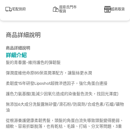
屈臣氏門市
宅配到府
超商取貨
取貨
商品詳細說明
商品詳細說明
詳細介紹
髮的青春露-維持護色的彈韌髮
彈潤度維他命原B5保濕潤澤配方，讓髮絲更水潤
柔韌度15年研發Liposhot超微滲透因子，強化角蛋白連接
護色力氨基酸(能減少因氧化造成的染後髮色流失，找回光澤度)
無添加6大成分洗髮露無矽靈/滑石粉/防腐劑/合成色素/石蠟/礦物
油
從根源養護健康柔韌秀髮，頭髮的角蛋白流失導致頭髮變得脆弱、
細軟、容易折斷脫落，也有乾枯、毛躁、打結、分叉等問題，3重