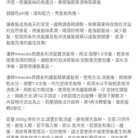
滲透，修護髮絲的角蛋白，重塑強韌柔滑無瑕美髮
弱酸性pH值，溫和配方，秀髮無負擔。
讓養髮成為每天的享受，國際調香師調製，新鮮蘋果與玫瑰花洋溢
的自然香氣，用後髮絲柔潤，順滑好梳理，能強韌髮絲，減少斷
髮。配搭同系列洗髮露及免沖洗護髮精華以達髮根健康、 柔滑、
髮尾亮澤的最佳效果!
潘婷miracles奇蹟系列洗髮露洗髮用。用法:按壓1-2次後，輕柔地
按摩濕潤的頭皮。讓輕柔的泡沫將髮絲 到製尾完整包覆。清水洗
淨後，請使用護髮產品。
潘婷miracles奇蹟系列護髮精華護髮用。使用方法:洗髮後，稍微擰
乾水分，按壓1-2次後，均勻塗抹至每根 。用清水以手指輕柔地沖
洗乾淨。用乾毛巾擦拭後，使用免沖洗護髮精華，仔 塗抹在頭髮
上。開啟方法:將1以手固定，2依箭頭方向旋轉。壓頭下壓數次，
內容物可流出為止。若壓頭無法升起時，將1再次轉緊後，重新旋
轉2部位。
容量:500g 保存方法:請置於乾涼處，避免陽光直射。 注意:只供外
用。避免入眼。若不慎入眼，即以 底沖洗。若頭皮有傷口、腫
脹、濕疹等異常情況，切勿使用。請注意使用中或使用後產生刺激
感等異 現象時請立即停止使用，並向皮膚科醫師求診。請勿放置