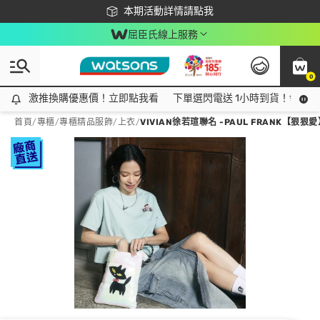
下載app最高回饋$350
本期活動詳情請點我
屈臣氏線上服務
0
激推換購優惠價！立即點我看
激推換購優惠價！立即點我看
下單選閃電送 1小時到貨！領神券
首頁
/
專櫃
/
專櫃精品服飾
/
上衣
/
VIVIAN徐若瑄聯名 -PAUL FRANK【狠狠