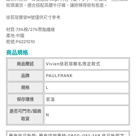
街頭潮流，適合搭配高腰牛仔褲，讓妳辣得很有態度。
徐若瑄實穿M號僅供尺寸參考
材質:73%棉/27%聚酯纖維
產地:中國
款號:P6221010
商品規格
商品簡述
Vivian徐若瑄聯名限定款式
品牌
PAULFRANK
規格
L
保存環境
室溫
是否可門市/超商
N
取貨
藥商許可執照: 藥商諮詢專線:0800-051-148 許可執照字