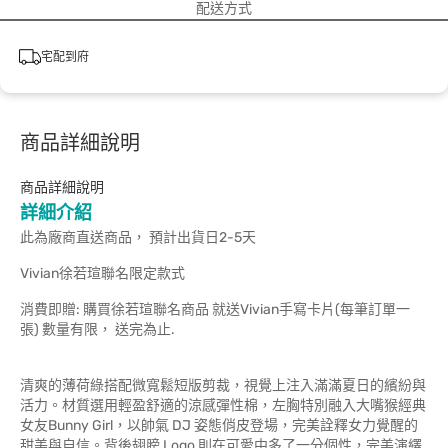
配送方式
宅配到府
商品詳細說明
商品詳細說明
詳細介紹
此為廠商直送商品， 預計出貨日2-5天
Vivian徐若瑄聯名限定款式
消費即贈: 購買徐若瑄聯名商品 就送Vivian手寫卡片(每筆訂單一
張) 數量有限， 送完為止.
清爽的薄荷綠搭配微寬鬆短版剪裁，視覺上注入滿滿夏日的繽紛與
活力。材質選用輕盈舒適的涼感彈性棉，左胸特別融入大嘴猴經典
女友Bunny Girl，以帥氣 DJ 姿態俏皮登場，完美詮釋女力覺醒的
甜美與自信。背後翅膀 Logo 則在可愛中多了一分個性，完美演繹