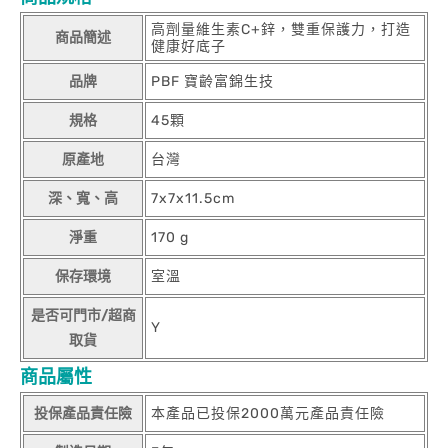
高劑量維生素C+鋅，雙重保護力，打造
商品簡述
健康好底子
品牌
PBF 寶齡富錦生技
規格
45顆
原產地
台灣
深、寬、高
7x7x11.5cm
淨重
170 g
保存環境
室溫
是否可門市/超商
Y
取貨
商品屬性
投保產品責任險
本產品已投保2000萬元產品責任險