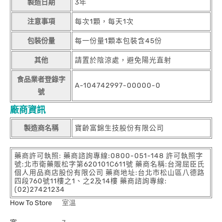
製造日期
3年
注意事項
每次1顆，每天1次
包裝份量
每一份量1顆本包裝含45份
其他
請置於陰涼處，避免陽光直射
食品業者登錄字
A-104742997-00000-0
號
廠商資訊
製造商名稱
寶齡富錦生技股份有限公司
藥商許可執照: 藥商諮詢專線:0800-051-148 許可執照字
號:北市衛藥販松字第620101C611號 藥商名稱:台灣屈臣氏
個人用品商店股份有限公司 藥商地址:台北市松山區八德路
四段760號11樓之1、之2及14樓 藥商諮詢專線:
(02)27421234
How To Store
室溫