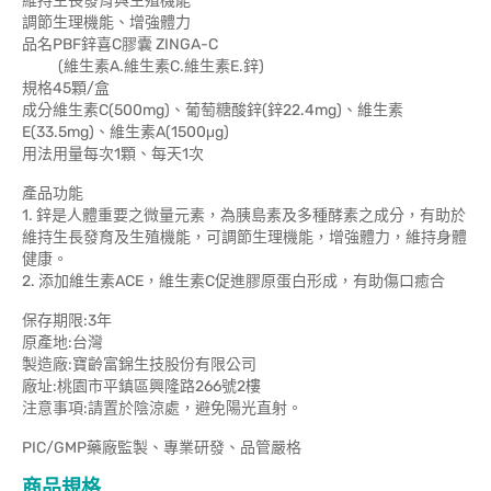
維持生長發育與生殖機能
調節生理機能、增強體力
品名PBF鋅喜C膠囊 ZINGA-C
(維生素A.維生素C.維生素E.鋅)
規格45顆/盒
成分維生素C(500mg)、葡萄糖酸鋅(鋅22.4mg)、維生素
E(33.5mg)、維生素A(1500μg)
用法用量每次1顆、每天1次
產品功能
1. 鋅是人體重要之微量元素，為胰島素及多種酵素之成分，有助於
維持生長發育及生殖機能，可調節生理機能，增強體力，維持身體
健康。
2. 添加維生素ACE，維生素C促進膠原蛋白形成，有助傷口癒合
保存期限:3年
原產地:台灣
製造廠:寶齡富錦生技股份有限公司
廠址:桃園市平鎮區興隆路266號2樓
注意事項:請置於陰涼處，避免陽光直射。
PIC/GMP藥廠監製、專業研發、品管嚴格
商品規格