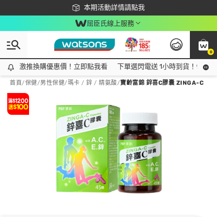
下載app最高回饋$350
本期活動詳情請點我
屈臣氏線上服務
0
激推換購優惠價！立即點我看
激推換購優惠價！立即點我看
下單選閃電送 1小時到貨！領神券
首頁
/
保健
/
男性保健
/
瑪卡 / 鋅 / 精氨酸
/
寶齡富錦 鋅喜C膠囊 ZINGA-C