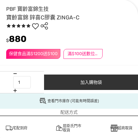
PBF 寶齡富錦生技
寶齡富錦 鋅喜C膠囊 ZINGA-C
880
$
保健食品滿$1200送$100
滿$100送數位印花
加入購物袋
查看門市庫存 (可能有時間誤差)
配送方式
屈臣氏門市
宅配到府
超商取貨
取貨