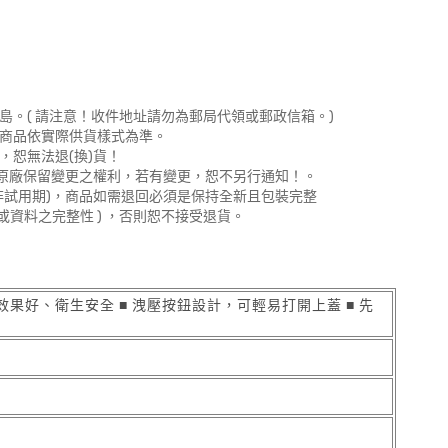
島。( 請注意！收件地址請勿為郵局代領或郵政信箱。)
，商品依實際供貨樣式為準。
，恕無法退(換)貨！
。原廠保留變更之權利，若有變更，恕不另行通知！。
非試用期)，商品如需退回必須是保持全新且包裝完整
或資料之完整性 ) ，否則恕不接受退貨。
保溫效果好、衛生安全 ■ 洩壓按鈕設計，可輕易打開上蓋 ■ 先