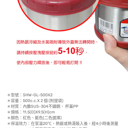
＊型號：SHW-GL-500X2
＊容量：500c.c.X 2 個 (附提袋)
＊材質：內膽SUS-304不鏽鋼， 杯蓋PP
＊規格：11.5(D)X9.5(H)cm
＊顏色：紅色、藍色(二色選擇)
＊保溫效力：在室溫20℃，熱飯或熱湯裝入後，經4小時後測量