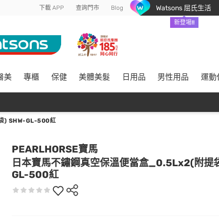
Watsons 屈氏生活
下載 APP
查詢門市
Blog
新登場!!
醫美
專櫃
保健
美體美髮
日用品
男性用品
運動
 SHW-GL-500紅
PEARLHORSE寶馬
日本寶馬不鏽鋼真空保溫便當盒_0.5Lx2(附提袋)
GL-500紅