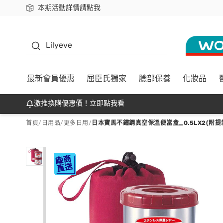
本期活動詳情請點我
下載app最高回饋$350
K beauty
Lilyeve
最新會員優惠
屈臣氏獨家
臉部保養
化妝品
激推換購優惠價！立即點我看
首頁
/
日用品
/
更多日用
/
日本寶馬不鏽鋼真空保溫便當盒_0.5LX2(附提袋)