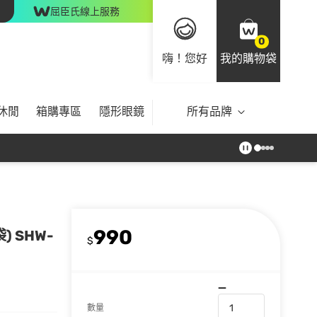
屈臣氏線上服務
0
嗨！您好
我的購物袋
休閒
箱購專區
隱形眼鏡
所有品牌
990
 SHW-
$
數量