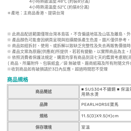
4小時熱飯溫度:48℃ (約裝8分滿)
4小時熱湯溫度:52℃ (約裝8分滿)
＊產地：主商品香港、提袋台灣
※ 此商品配送範圍僅限台灣本島區，不含偏遠地區及山區及離島、外
※ 產品顏色可能會因網頁呈現與拍攝關係產生色差，圖片僅供參考
※ 商品如經拆封、使用、或拆解以致缺乏完整性及失去再販售價值時
※ 產品文案為原廠(供應商)所提供，若若有變動，以實際商品為主
※ 依照消費者保護法規定，購買均享有商品到貨七天的鑑賞考慮期(
( 商品、所屬附件、包裝紙盒／袋 無破壞、廠商紙箱及所有附隨文件
※收到商品如有破損請於3日內反應，超過時間恕不受理
商品規格
■ SUS304不鏽鋼 ■ 
商品簡述
用熱水燙
品牌
PEARLHORSE寶馬
規格
11.5(D)X9.5(H)cm
保存環境
室溫