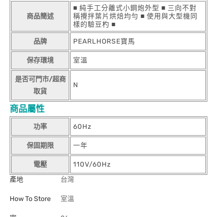
■ 純手工分離式小鋼炮外型 ■ 三向不對
商品簡述
稱攪拌葉片烘焙均勻 ■ 使用與大型機同
樣的驗豆杓 ■
品牌
PEARLHORSE寶馬
保存環境
室溫
是否可門市/超商
N
取貨
商品屬性
功率
60Hz
保固期限
一年
電壓
110V/60Hz
產地
台灣
How To Store
室溫