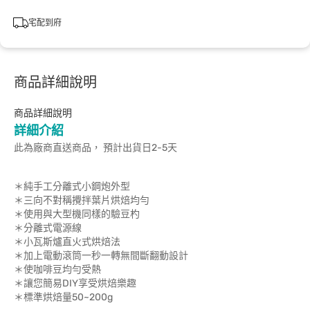
宅配到府
商品詳細說明
商品詳細說明
詳細介紹
此為廠商直送商品， 預計出貨日2-5天
＊純手工分離式小鋼炮外型
＊三向不對稱攪拌葉片烘焙均勻
＊使用與大型機同樣的驗豆杓
＊分離式電源線
＊小瓦斯爐直火式烘焙法
＊加上電動滾筒一秒一轉無間斷翻動設計
＊使咖啡豆均勻受熱
＊讓您簡易DIY享受烘焙樂趣
＊標準烘焙量50~200g