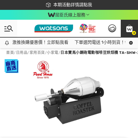
下載app最高回饋$350
本期活動詳情請點我
屈臣氏線上服務
0
激推換購優惠價！立即點我看
激推換購優惠價！立即點我看
下單選閃電送 1小時到貨！領神券
首頁
/
日用品
/
家用百貨
/
小家電
/
日本寶馬小鋼砲電動咖啡豆烘焙機 TA-SHW-