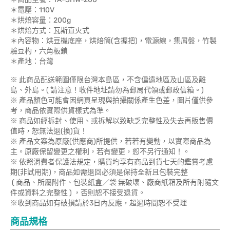
＊電壓：110V
＊烘焙容量：200g
＊烘焙方式：瓦斯直火式
＊內容物：烘豆機底座，烘焙筒(含握把)，電源線，集屑盤，竹製
驗豆杓，六角板鎖
＊產地：台灣
※ 此商品配送範圍僅限台灣本島區，不含偏遠地區及山區及離
島、外島。( 請注意！收件地址請勿為郵局代領或郵政信箱。)
※ 產品顏色可能會因網頁呈現與拍攝關係產生色差，圖片僅供參
考，商品依實際供貨樣式為準。
※ 商品如經拆封、使用、或拆解以致缺乏完整性及失去再販售價
值時，恕無法退(換)貨！
※ 產品文案為原廠(供應商)所提供，若若有變動，以實際商品為
主。原廠保留變更之權利，若有變更，恕不另行通知！。
※ 依照消費者保護法規定，購買均享有商品到貨七天的鑑賞考慮
期(非試用期)，商品如需退回必須是保持全新且包裝完整
( 商品、所屬附件、包裝紙盒／袋 無破壞、廠商紙箱及所有附隨文
件或資料之完整性 ) ，否則恕不接受退貨。
※收到商品如有破損請於3日內反應，超過時間恕不受理
商品規格