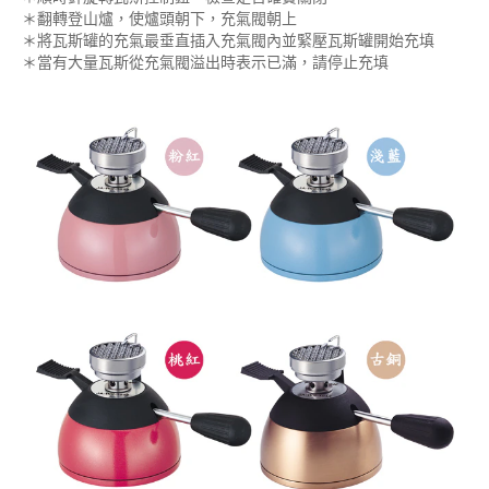
＊翻轉登山爐，使爐頭朝下，充氣閥朝上
＊將瓦斯罐的充氣最垂直插入充氣閥內並緊壓瓦斯罐開始充填
＊當有大量瓦斯從充氣閥溢出時表示已滿，請停止充填