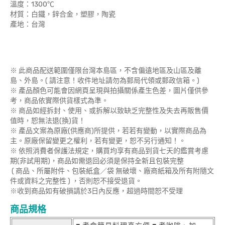
溫度：1300℃
材質：白鐵，鋅合金，塑膠，陶瓷
產地：台灣
※ 此商品配送範圍僅限台灣本島區，不含偏遠地區及山區及離
島、外島。( 請注意！收件地址請勿為郵局代領或郵政信箱。)
※ 產品顏色可能會因網頁呈現與拍攝關係產生色差，圖片僅供參
考，商品依實際供貨樣式為準。
※ 商品如經拆封、使用、或拆解以致缺乏完整性及失去再販售價
值時，恕無法退(換)貨！
※ 產品文案為原廠(供應商)所提供，若若有變動，以實際商品為
主。原廠保留變更之權利，若有變更，恕不另行通知！。
※ 依照消費者保護法規定，購買均享有商品到貨七天的鑑賞考慮
期(非試用期)，商品如需退回必須是保持全新且包裝完整
( 商品、所屬附件、包裝紙盒／袋 無破壞、廠商紙箱及所有附隨文
件或資料之完整性 ) ，否則恕不接受退貨。
※收到商品如有破損請於3日內反應，超過時間恕不受理
商品規格