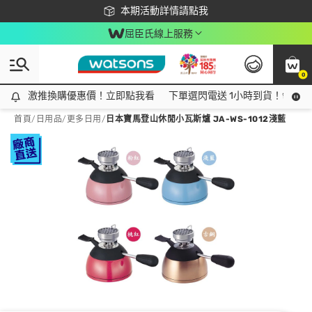
下載app最高回饋$350
本期活動詳情請點我
屈臣氏線上服務
0
激推換購優惠價！立即點我看
激推換購優惠價！立即點我看
下單選閃電送 1小時到貨！領神券
首頁
/
日用品
/
更多日用
/
日本寶馬登山休閒小瓦斯爐 JA-WS-1012淺藍