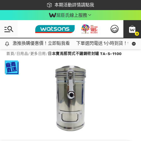
下載app最高回饋$350
本期活動詳情請點我
屈臣氏線上服務
0
激推換購優惠價！立即點我看
激推換購優惠價！立即點我看
下單選閃電送 1小時到貨！領神券
首頁
/
日用品
/
更多日用
/
日本寶馬郵筒式不鏽鋼密封罐 TA-S-1100