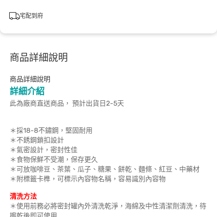
宅配到府
商品詳細說明
商品詳細說明
詳細介紹
此為廠商直送商品， 預計出貨日2-5天
＊採18-8不鏽鋼，堅固耐用
＊不銹鋼鎖扣設計
＊氣密設計，密封性佳
＊食物保鮮不受潮，保存更久
＊可放咖啡豆、茶葉、瓜子、糖果、餅乾、麵條、紅豆、中藥材
＊附標籤卡榫，可標示內容物名稱，容易識別內容物
清洗方法
＊使用前務必將密封罐內外清洗乾淨，海綿及中性清潔劑清洗，待
擦乾後即可使用