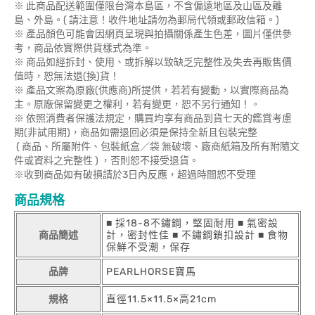
※ 此商品配送範圍僅限台灣本島區，不含偏遠地區及山區及離
島、外島。( 請注意！收件地址請勿為郵局代領或郵政信箱。)
※ 產品顏色可能會因網頁呈現與拍攝關係產生色差，圖片僅供參
考，商品依實際供貨樣式為準。
※ 商品如經拆封、使用、或拆解以致缺乏完整性及失去再販售價
值時，恕無法退(換)貨！
※ 產品文案為原廠(供應商)所提供，若若有變動，以實際商品為
主。原廠保留變更之權利，若有變更，恕不另行通知！。
※ 依照消費者保護法規定，購買均享有商品到貨七天的鑑賞考慮
期(非試用期)，商品如需退回必須是保持全新且包裝完整
( 商品、所屬附件、包裝紙盒／袋 無破壞、廠商紙箱及所有附隨文
件或資料之完整性 ) ，否則恕不接受退貨。
※收到商品如有破損請於3日內反應，超過時間恕不受理
商品規格
■ 採18-8不鏽鋼，堅固耐用 ■ 氣密設
商品簡述
計，密封性佳 ■ 不鏽鋼鎖扣設計 ■ 食物
保鮮不受潮，保存
品牌
PEARLHORSE寶馬
規格
直徑11.5×11.5×高21cm