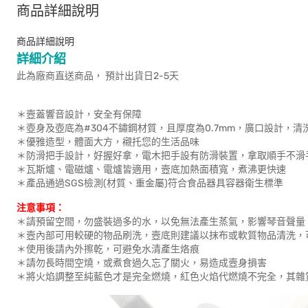
商品詳細說明
商品詳細說明
詳細介紹
此為廠商直送商品， 預計出貨日2-5天
＊壼蓋響音設計，安全有保障
＊壺身及壺底為#304不鏽鋼材質，且厚度為0.7mm，廣口設計，清
＊優雅造型，體面大方，襯托您的生活品味
＊防滑把手設計，好握好拿，電木把手設有防滑裝置，拿取順手不滑
＊瓦斯爐、電磁爐、電爐皆適用，壼底加熱面積寬，煮沸更快速
＊產品通過SGS檢測(材質、重金屬)符合食品器具容器衛生標準
注意事項：
＊請預留空間，勿盛裝過多的水，以免無法產生蒸氣，影響琴音聲量
＊壼內部可用較硬的物品刷洗，壼底則建議以抹布或軟質物品清洗，
＊使用後請內外擦乾，可避免水清產生烙痕
＊請勿長時間空燒，或煮食過久忘了關火，易造成壼身損害
＊將火焰調整至純藍色才是完全燃燒，紅色火焰代燃燒不完全，其雜