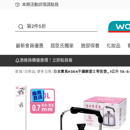
本期活動詳情請點我
下載app最高回饋$350
善存
第2件5折
最新會員優惠
屈臣氏獨家
臉部保養
化妝品
激推換購優惠價！立即點我看
首頁
/
日用品
/
更多日用
/
日本寶馬#304不鏽鋼富士琴音壺_1公升 TA-S-1