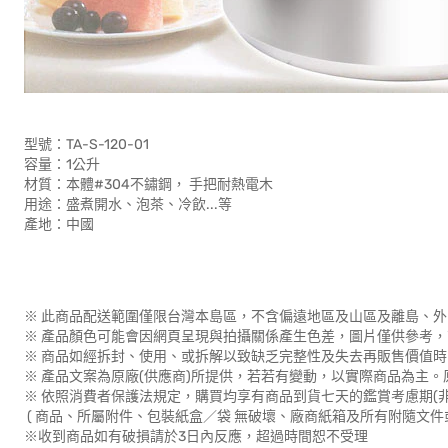
型號：TA-S-120-01
容量：1公升
材質：本體#304不鏽鋼， 手把耐熱電木
用途：盛煮開水、泡茶、冷飲...等
產地：中國
※ 此商品配送範圍僅限台灣本島區，不含偏遠地區及山區及離島、外
※ 產品顏色可能會因網頁呈現與拍攝關係產生色差，圖片僅供參考
※ 商品如經拆封、使用、或拆解以致缺乏完整性及失去再販售價值時
※ 產品文案為原廠(供應商)所提供，若若有變動，以實際商品為主
※ 依照消費者保護法規定，購買均享有商品到貨七天的鑑賞考慮期(
( 商品、所屬附件、包裝紙盒／袋 無破壞、廠商紙箱及所有附隨文件
※收到商品如有破損請於3日內反應，超過時間恕不受理