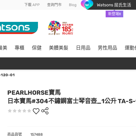
Watsons 屈氏生活
下載 APP
查詢門市
Blog
新登場!!
醫美
專櫃
保健
美體美髮
日用品
男性用品
運動
20-01
PEARLHORSE寶馬
日本寶馬#304不鏽鋼富士琴音壺_1公升 TA-S-1
商品貨號
157488