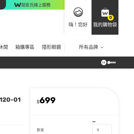
屈臣氏線上服務
0
嗨！您好
我的購物袋
休閒
箱購專區
隱形眼鏡
所有品牌
699
20-01
$
數量