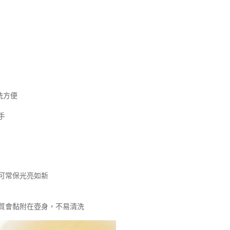
洗方便
手
可常保光亮如新
質會黏附在壺身，不易清洗