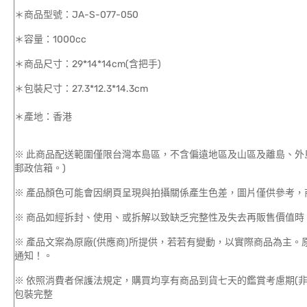
＊商品型號：JA-S-077-050
＊容量：1000cc
＊商品尺寸：29*14*14cm(含把手)
＊包裝尺寸：27.3*12.3*14.3cm
＊產地：香港
※ 此商品配送範圍僅限台灣本島區，不含偏遠地區及山區及離島、外
郵政信箱。)
※ 產品顏色可能會因網頁呈現與拍攝關係產生色差，圖片僅供參考，
※ 商品如經拆封、使用、或拆解以致缺乏完整性及失去再販售價值時，
※ 產品文案為原廠(供應商)所提供，若若有變動，以實際商品為主
通知！。
※ 依照消費者保護法規定，購買均享有商品到貨七天的鑑賞考慮期(
包裝完整