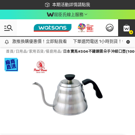
下載app最高回饋$350
本期活動詳情請點我
屈臣氏線上服務
0
激推換購優惠價！立即點我看
激推換購優惠價！立即點我看
下單選閃電送 1小時到貨！領神券
首頁
/
日用品
/
家用百貨
/
餐廚用品
/
日本寶馬#304不鏽鋼雲朵手沖細口壺(1000CC