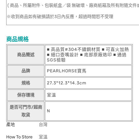
( 商品、所屬附件、包裝紙盒／袋 無破壞、廠商紙箱及所有附隨文件或
※收到商品如有破損請於3日內反應，超過時間恕不受理
商品規格
■ 高品質#304不鏽鋼材質 ■ 可直火加熱
商品簡述
■ 細口壺嘴設計 ■ 底部原廠烙印 ■ 通過
SGS檢驗
品牌
PEARLHORSE寶馬
規格
27.3*12.3*14.3cm
保存環境
室溫
是否可門市/超商
N
取貨
產地
台灣
How To Store
室溫