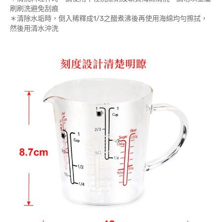
刷刷洗避免刮痕
＊清除水垢時，倒入稀釋成1/3之醋煮沸後再使用海綿均勻擦拭，
然後用清水沖洗