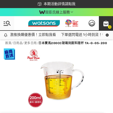
下載app最高回饋$350
本期活動詳情請點我
屈臣氏線上服務
0
激推換購優惠價！立即點我看
激推換購優惠價！立即點我看
下單選閃電送 1小時到貨！領神券
首頁
/
日用品
/
更多日用
/
日本寶馬200CC玻璃刻度料理杯 TA-G-05-200