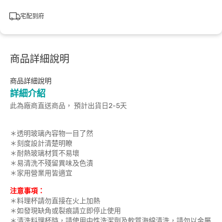
宅配到府
商品詳細說明
商品詳細說明
詳細介紹
此為廠商直送商品， 預計出貨日2-5天
＊透明玻璃內容物一目了然
＊刻度設計清楚明瞭
＊耐熱玻璃材質不易壞
＊易清洗不殘留異味及色漬
＊家用營業用皆適宜
注意事項：
＊料理杯請勿直接在火上加熱
＊如發現缺角或裂痕請立即停止使用
＊清洗料理杯時，請使用中性洗潔劑及軟質海綿清洗，請勿以金屬