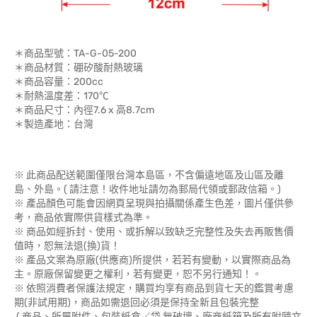
＊商品型號：TA-G-05-200
＊商品材質：硼矽酸耐熱玻璃
＊商品容量：200cc
＊耐熱溫度差：170℃
＊商品尺寸：內徑7.6 x 高8.7cm
＊製造產地：台灣
※ 此商品配送範圍僅限台灣本島區，不含偏遠地區及山區及離
島、外島。( 請注意！收件地址請勿為郵局代領或郵政信箱。)
※ 產品顏色可能會因網頁呈現與拍攝關係產生色差，圖片僅供參
考，商品依實際供貨樣式為準。
※ 商品如經拆封、使用、或拆解以致缺乏完整性及失去再販售價
值時，恕無法退(換)貨！
※ 產品文案為原廠(供應商)所提供，若若有變動，以實際商品為
主。原廠保留變更之權利，若有變更，恕不另行通知！。
※ 依照消費者保護法規定，購買均享有商品到貨七天的鑑賞考慮
期(非試用期)，商品如需退回必須是保持全新且包裝完整
( 商品、所屬附件、包裝紙盒／袋 無破壞、廠商紙箱及所有附隨文