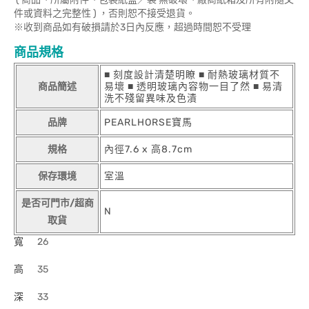
件或資料之完整性 ) ，否則恕不接受退貨。
※收到商品如有破損請於3日內反應，超過時間恕不受理
商品規格
■ 刻度設計清楚明瞭 ■ 耐熱玻璃材質不
商品簡述
易壞 ■ 透明玻璃內容物一目了然 ■ 易清
洗不殘留異味及色漬
品牌
PEARLHORSE寶馬
規格
內徑7.6 x 高8.7cm
保存環境
室溫
是否可門市/超商
N
取貨
寬
26
高
35
深
33