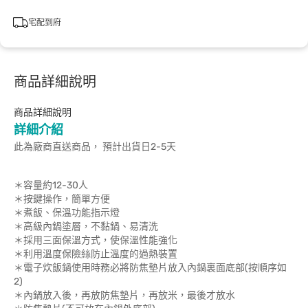
宅配到府
商品詳細說明
商品詳細說明
詳細介紹
此為廠商直送商品， 預計出貨日2-5天
＊容量約12-30人
＊按鍵操作，簡單方便
＊煮飯、保溫功能指示燈
＊高級內鍋塗層，不黏鍋、易清洗
＊採用三面保溫方式，使保溫性能強化
＊利用溫度保險絲防止溫度的過熱裝置
＊電子炊飯鍋使用時務必將防焦墊片放入內鍋裏面底部(按順序如
2)
＊內鍋放入後，再放防焦墊片，再放米，最後才放水