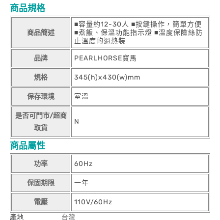
商品規格
■容量約12-30人 ■按鍵操作，簡單方便
商品簡述
■煮飯、保溫功能指示燈 ■溫度保險絲防
止溫度的過熱裝
品牌
PEARLHORSE寶馬
規格
345(h)x430(w)mm
保存環境
室溫
是否可門市/超商
N
取貨
商品屬性
功率
60Hz
保固期限
一年
電壓
110V/60Hz
產地
台灣