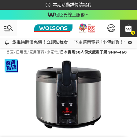
下載app最高回饋$350
本期活動詳情請點我
屈臣氏線上服務
0
激推換購優惠價！立即點我看
激推換購優惠價！立即點我看
下單選閃電送 1小時到貨！領神券
首頁
/
日用品
/
家用百貨
/
小家電
/
日本寶馬30人份炊飯電子鍋 SHW-460