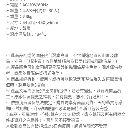
＊電壓：AC110V/60Hz
＊容量：4.6公升(約12-30人)
＊重量：9.3kg
＊尺寸：345(h)x430(w)mm
＊產地：韓國
＊溫度保險絲：184℃
※ 此商品配送範圍僅限台灣本島區，不含偏遠地區及山區及離
島、外島。( 請注意！收件地址請勿為郵局代領或郵政信箱。)
※ 產品顏色可能會因網頁呈現與拍攝關係產生色差，圖片僅供參
考，商品依實際供貨樣式為準。
※ 商品如經拆封、使用、或拆解以致缺乏完整性及失去再販售價
值時，恕無法退(換)貨！
※ 產品文案為原廠(供應商)所提供，若若有變動，以實際商品為
主。原廠保留變更之權利，若有變更，恕不另行通知！。
※ 依照消費者保護法規定，購買均享有商品到貨七天的鑑賞考慮
期(非試用期)，商品如需退回必須是保持全新且包裝完整
( 商品、所屬附件、包裝紙盒／袋 無破壞、廠商紙箱及所有附隨文
件或資料之完整性 ) ，否則恕不接受退貨。
※收到商品如有破損請於3日內反應，超過時間恕不受理