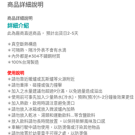
商品詳細說明
商品詳細說明
詳細介紹
此為廠商直送商品， 預計出貨日2-5天
＊真空斷熱構造
＊可隔熱、隔冷外表不會有水滴
＊內外都是#304不鏽鋼材質
＊100%台灣製造
使用說明
＊請勿靠近暖爐或瓦斯爐等火源附近
＊請勿重摔、碰撞或強力撞擊
＊加入之水量建議勿超過9分滿，以免過量造成溢出
＊使用前可事先加入少量熱水(冷水)，預熱(預冷)1~2分鐘後效果更佳
＊加入熱飲，飲用時請注意避免燙口
＊請勿放入冰箱或放入微波爐內加熱
＊請勿放入乾冰、湯類和運動飲料...等含鹽飲料
＊放入飲料請勿長時間放置 。以保持新鮮風味及口感
＊車輛行駛中請勿使用，以防燙傷或汙染其他物品
＊請勿放置於幼童垂手可得之處，以防燙傷