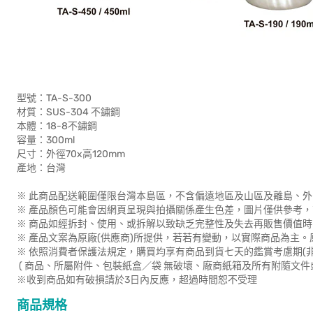
型號：TA-S-300
材質：SUS-304 不鏽鋼
本體：18-8不鏽鋼
容量：300ml
尺寸：外徑70x高120mm
產地：台灣
※ 此商品配送範圍僅限台灣本島區，不含偏遠地區及山區及離島、外
※ 產品顏色可能會因網頁呈現與拍攝關係產生色差，圖片僅供參考
※ 商品如經拆封、使用、或拆解以致缺乏完整性及失去再販售價值時
※ 產品文案為原廠(供應商)所提供，若若有變動，以實際商品為主
※ 依照消費者保護法規定，購買均享有商品到貨七天的鑑賞考慮期(
( 商品、所屬附件、包裝紙盒／袋 無破壞、廠商紙箱及所有附隨文件
※收到商品如有破損請於3日內反應，超過時間恕不受理
商品規格