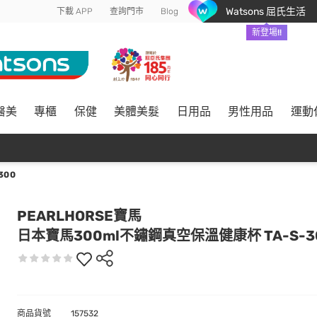
Watsons 屈氏生活
下載 APP
查詢門市
Blog
新登場!!
醫美
專櫃
保健
美體美髮
日用品
男性用品
運動
300
PEARLHORSE寶馬
日本寶馬300ml不鏽鋼真空保溫健康杯 TA-S-3
商品貨號
157532