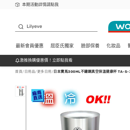
本期活動詳情請點我
下載app最高回饋$350
K beauty
Lilyeve
最新會員優惠
屈臣氏獨家
臉部保養
化妝品
激推換購優惠價！立即點我看
首頁
/
日用品
/
更多日用
/
日本寶馬300ML不鏽鋼真空保溫健康杯 TA-S-