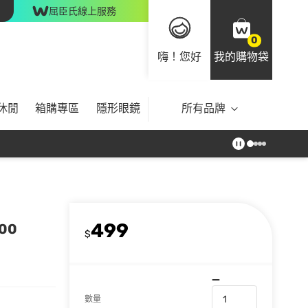
屈臣氏線上服務
0
嗨！您好
我的購物袋
休閒
箱購專區
隱形眼鏡
所有品牌
499
00
$
數量