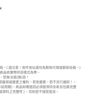
島。( 請注意！收件地址請勿為郵局代領或郵政信箱。)
，商品依實際供貨樣式為準。
，恕無法退(換)貨！
。原廠保留變更之權利，若有變更，恕不另行通知！。
非試用期)，商品如需退回必須是保持全新且包裝完整
或資料之完整性 ) ，否則恕不接受退貨。