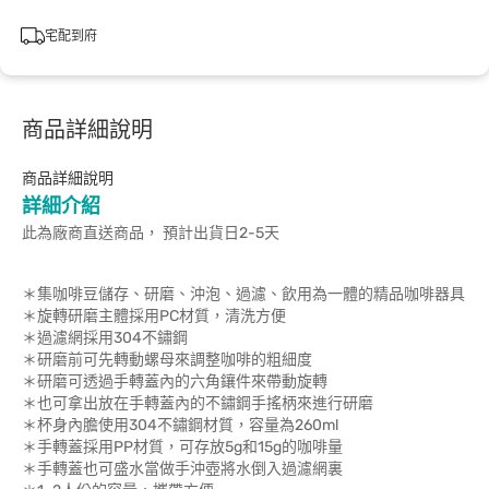
宅配到府
商品詳細說明
商品詳細說明
詳細介紹
此為廠商直送商品， 預計出貨日2-5天
＊集咖啡豆儲存、研磨、沖泡、過濾、飲用為一體的精品咖啡器具
＊旋轉研磨主體採用PC材質，清洗方便
＊過濾網採用304不鏽鋼
＊研磨前可先轉動螺母來調整咖啡的粗細度
＊研磨可透過手轉蓋內的六角鑲件來帶動旋轉
＊也可拿出放在手轉蓋內的不鏽鋼手搖柄來進行研磨
＊杯身內膽使用304不鏽鋼材質，容量為260ml
＊手轉蓋採用PP材質，可存放5g和15g的咖啡量
＊手轉蓋也可盛水當做手沖壺將水倒入過濾網裏