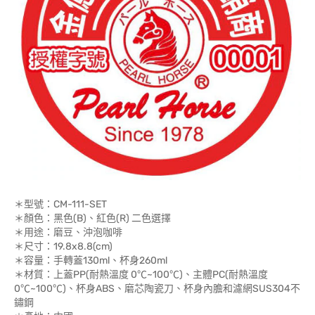
＊型號：CM-111-SET
＊顏色：黑色(B)、紅色(R) 二色選擇
＊用途：磨豆、沖泡咖啡
＊尺寸：19.8x8.8(cm)
＊容量：手轉蓋130ml、杯身260ml
＊材質：上蓋PP(耐熱溫度 0℃~100℃)、主體PC(耐熱溫度
0℃~100℃)、杯身ABS、磨芯陶瓷刀、杯身內膽和濾網SUS304不
鏽鋼