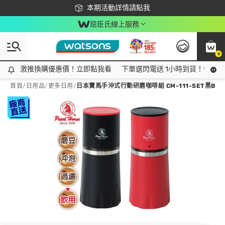
下載app最高回饋$350
本期活動詳情請點我
屈臣氏線上服務
0
激推換購優惠價！立即點我看
激推換購優惠價！立即點我看
下單選閃電送 1小時到貨！領神券
首頁
/
日用品
/
更多日用
/
日本寶馬手沖式行動研磨咖啡組 CM-111-SET黑B