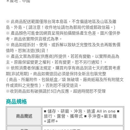
＊產地：中國
※ 此商品配送範圍僅限台灣本島區，不含偏遠地區及山區及離
島、外島。( 請注意！收件地址請勿為郵局代領或郵政信箱。)
※ 產品顏色可能會因網頁呈現與拍攝關係產生色差，圖片僅供參
考，商品依實際供貨樣式為準。
※ 商品如經拆封、使用、或拆解以致缺乏完整性及失去再販售價
值時，恕無法退(換)貨！
※ 產品文案為原廠(供應商)所提供，若若有變動，以實際商品為
主。原廠保留變更之權利，若有變更，恕不另行通知！。
※ 依照消費者保護法規定，購買均享有商品到貨七天的鑑賞考慮
期(非試用期)，商品如需退回必須是保持全新且包裝完整
( 商品、所屬附件、包裝紙盒／袋 無破壞、廠商紙箱及所有附隨文
件或資料之完整性 ) ，否則恕不接受退貨。
※收到商品如有破損請於3日內反應，超過時間恕不受理
商品規格
■ 儲存、研磨、沖泡、過濾 All in one ■
商品簡述
旅行、露營、攜帶式 ■ 手沖壺+磨豆機
+濾杯+