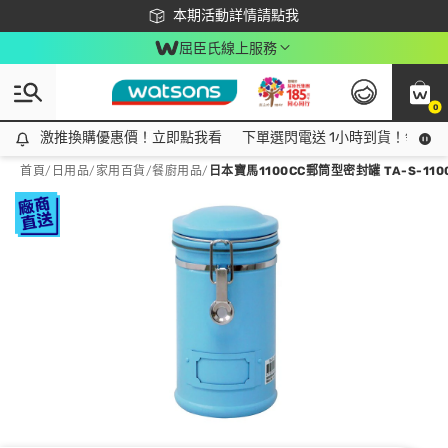
下載app最高回饋$350
本期活動詳情請點我
屈臣氏線上服務
0
激推換購優惠價！立即點我看
激推換購優惠價！立即點我看
下單選閃電送 1小時到貨！領神券
首頁
/
日用品
/
家用百貨
/
餐廚用品
/
日本寶馬1100CC郵筒型密封罐 TA-S-110