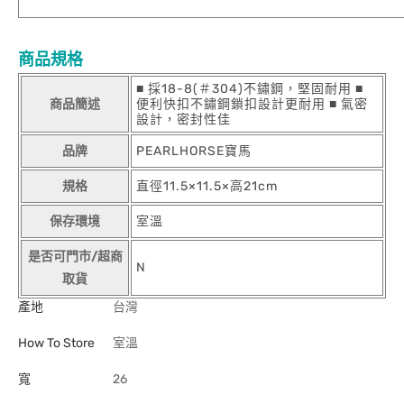
商品規格
■ 採18-8(＃304)不鏽鋼，堅固耐用 ■
商品簡述
便利快扣不鏽鋼鎖扣設計更耐用 ■ 氣密
設計，密封性佳
品牌
PEARLHORSE寶馬
規格
直徑11.5×11.5×高21cm
保存環境
室溫
是否可門市/超商
N
取貨
產地
台灣
How To Store
室溫
寬
26