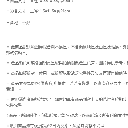
＊商品尺寸：直徑10.5×10.5×高20cm
＊彩盒尺寸：直徑11.5×11.5×高21cm
＊產地：台灣
※ 此商品配送範圍僅限台灣本島區，不含偏遠地區及山區及離島、外
郵政信箱。)
※ 產品顏色可能會因網頁呈現與拍攝關係產生色差，圖片僅供參考，
※ 商品如經拆封、使用、或拆解以致缺乏完整性及失去再販售價值時，
※ 產品文案為原廠(供應商)所提供，若若有變動，以實際商品為主
通知！。
※ 依照消費者保護法規定，購買均享有商品到貨七天的鑑賞考慮期(
包裝完整
( 商品、所屬附件、包裝紙盒／袋 無破壞、廠商紙箱及所有附隨文件或
※收到商品如有破損請於3日內反應，超過時間恕不受理