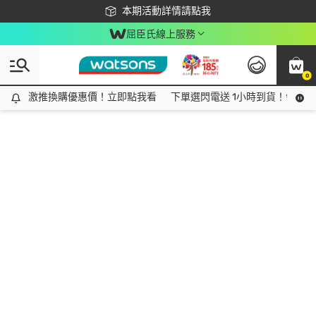
下載app最高回饋$350
本期活動詳情請點我
屈臣氏線上服務
0
激推換購優惠價！立即點我看
激推換購優惠價！立即點我看
下單選閃電送 1小時到貨！領神券