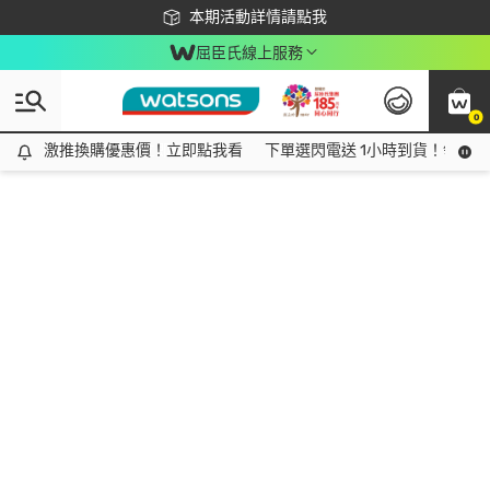
下載app最高回饋$350
本期活動詳情請點我
屈臣氏線上服務
0
激推換購優惠價！立即點我看
激推換購優惠價！立即點我看
下單選閃電送 1小時到貨！領神券