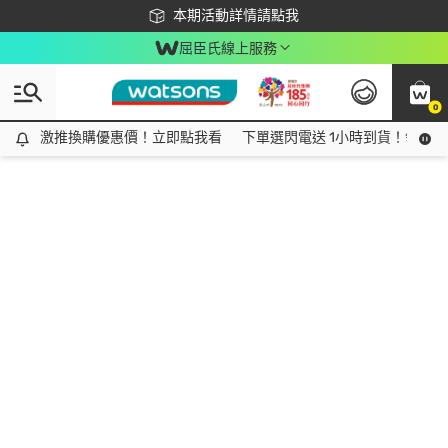
下載app最高回饋$350
本期活動詳情請點我
屈臣氏線上服務
0
激推換購優惠價！立即點我看
激推換購優惠價！立即點我看
下單選閃電送 1小時到貨！領神券