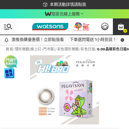
下載app最高回饋$350
本期活動詳情請點我
屈臣氏線上服務
0
激推換購優惠價！立即點我看
激推換購優惠價！立即點我看
下單選閃電送 1小時到貨！領神券
首頁
/
隱形眼鏡[線上訂>門市取]
/
彩色隱形眼鏡
/
彩色日拋
/
0.00晶碩彩色日拋H