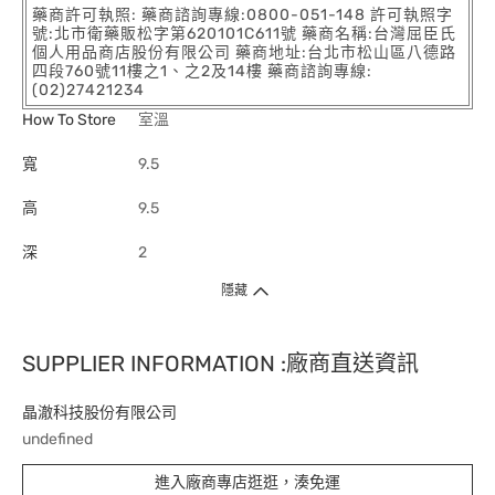
藥商許可執照: 藥商諮詢專線:0800-051-148 許可執照字
號:北市衛藥販松字第620101C611號 藥商名稱:台灣屈臣氏
個人用品商店股份有限公司 藥商地址:台北市松山區八德路
四段760號11樓之1、之2及14樓 藥商諮詢專線:
(02)27421234
How To Store
室溫
寬
9.5
高
9.5
深
2
隱藏
SUPPLIER INFORMATION :廠商直送資訊
晶澈科技股份有限公司
undefined
進入廠商專店逛逛，湊免運