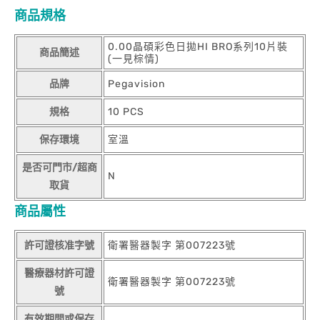
商品規格
0.00晶碩彩色日拋HI BRO系列10片裝
商品簡述
(一見棕情)
品牌
Pegavision
規格
10 PCS
保存環境
室溫
是否可門市/超商
N
取貨
商品屬性
許可證核准字號
衛署醫器製字 第007223號
醫療器材許可證
衛署醫器製字 第007223號
號
有效期間或保存