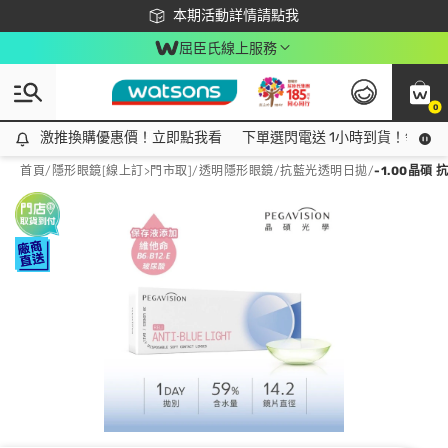
下載app最高回饋$350
本期活動詳情請點我
屈臣氏線上服務
0
激推換購優惠價！立即點我看
激推換購優惠價！立即點我看
下單選閃電送 1小時到貨！領神券
首頁
/
隱形眼鏡[線上訂>門市取]
/
透明隱形眼鏡
/
抗藍光透明日拋
/
-1.00晶碩