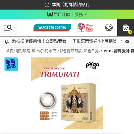
下載app最高回饋$350
本期活動詳情請點我
屈臣氏線上服務
0
激推換購優惠價！立即點我看
激推換購優惠價！立即點我看
下單選閃電送 1小時到貨！領神券
首頁
/
隱形眼鏡[線上訂>門市取]
/
彩色隱形眼鏡
/
彩色日拋
/
1.25D-晶碩 愛神