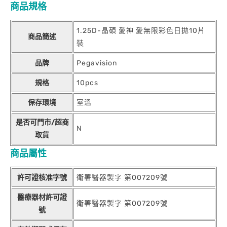
商品規格
1.25D-晶碩 愛神 愛無限彩色日拋10片
商品簡述
裝
品牌
Pegavision
規格
10pcs
保存環境
室溫
是否可門市/超商
N
取貨
商品屬性
許可證核准字號
衛署醫器製字 第007209號
醫療器材許可證
衛署醫器製字 第007209號
號