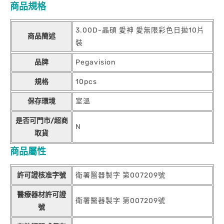
商品規格
3.00D-晶碩 愛神 愛無限彩色日拋10片
商品簡述
裝
品牌
Pegavision
規格
10pcs
保存環境
室溫
是否可門市/超商
N
取貨
商品屬性
許可證核准字號
衛署醫器製字 第007209號
醫療器材許可證
衛署醫器製字 第007209號
號