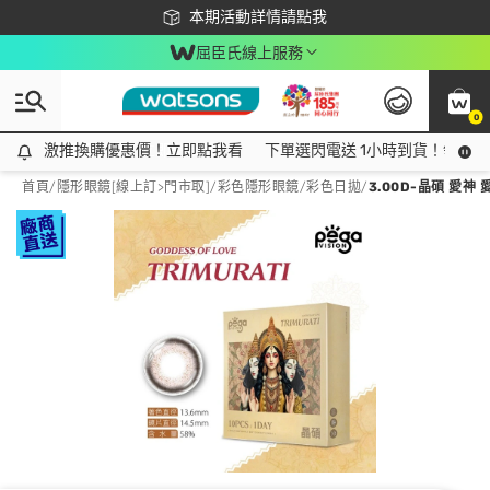
下載app最高回饋$350
本期活動詳情請點我
屈臣氏線上服務
0
激推換購優惠價！立即點我看
激推換購優惠價！立即點我看
下單選閃電送 1小時到貨！領神券
首頁
/
隱形眼鏡[線上訂>門市取]
/
彩色隱形眼鏡
/
彩色日拋
/
3.00D-晶碩 愛神