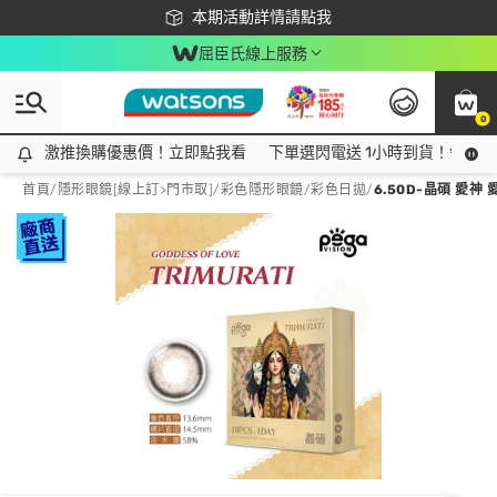
下載app最高回饋$350
本期活動詳情請點我
屈臣氏線上服務
0
激推換購優惠價！立即點我看
激推換購優惠價！立即點我看
下單選閃電送 1小時到貨！領神券
首頁
/
隱形眼鏡[線上訂>門市取]
/
彩色隱形眼鏡
/
彩色日拋
/
6.50D-晶碩 愛神