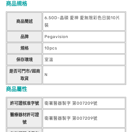
商品規格
6.50D-晶碩 愛神 愛無限彩色日拋10片
商品簡述
裝
品牌
Pegavision
規格
10pcs
保存環境
室溫
是否可門市/超商
N
取貨
商品屬性
許可證核准字號
衛署醫器製字 第007209號
醫療器材許可證
衛署醫器製字 第007209號
號