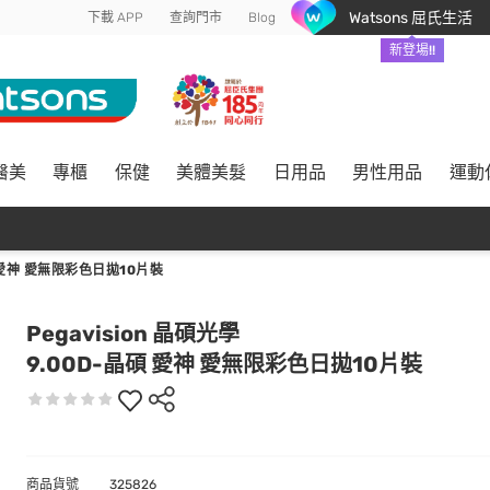
Watsons 屈氏生活
下載 APP
查詢門市
Blog
新登場!!
醫美
專櫃
保健
美體美髮
日用品
男性用品
運動
 愛神 愛無限彩色日拋10片裝
Pegavision 晶碩光學
9.00D-晶碩 愛神 愛無限彩色日拋10片裝
商品貨號
325826