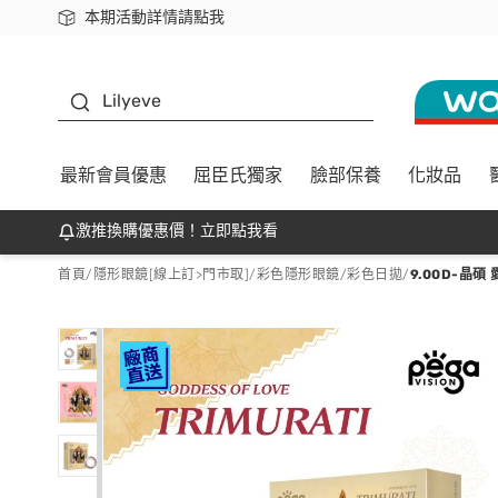
本期活動詳情請點我
下載app最高回饋$350
K beauty
Lilyeve
最新會員優惠
屈臣氏獨家
臉部保養
化妝品
激推換購優惠價！立即點我看
首頁
/
隱形眼鏡[線上訂>門市取]
/
彩色隱形眼鏡
/
彩色日拋
/
9.00D-晶碩