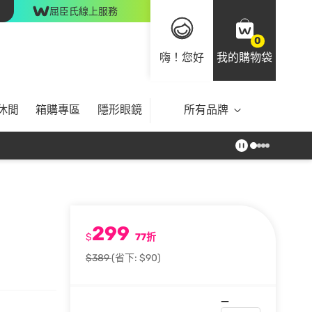
屈臣氏線上服務
0
嗨！您好
我的購物袋
休閒
箱購專區
隱形眼鏡
所有品牌
299
$
77折
$389
(省下: $90)