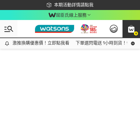
下載app最高回饋$350
本期活動詳情請點我
屈臣氏線上服務
0
激推換購優惠價！立即點我看
激推換購優惠價！立即點我看
下單選閃電送 1小時到貨！領神券