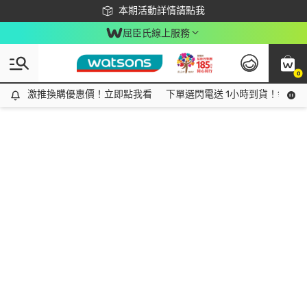
下載app最高回饋$350
本期活動詳情請點我
屈臣氏線上服務
0
激推換購優惠價！立即點我看
激推換購優惠價！立即點我看
下單選閃電送 1小時到貨！領神券