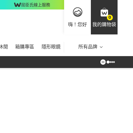
屈臣氏線上服務
0
嗨！您好
我的購物袋
休閒
箱購專區
隱形眼鏡
所有品牌