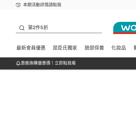
本期活動詳情請點我
下載app最高回饋$350
善存
第2件5折
最新會員優惠
屈臣氏獨家
臉部保養
化妝品
激推換購優惠價！立即點我看