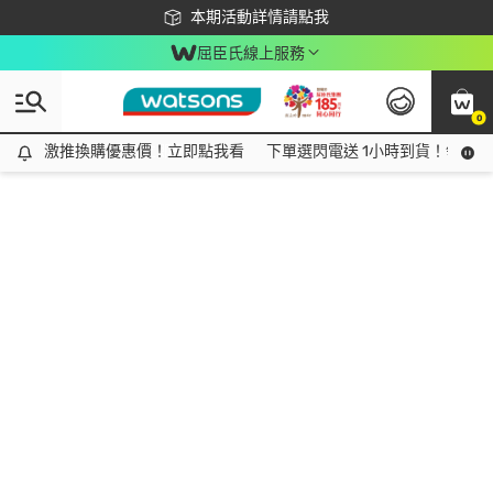
下載app最高回饋$350
本期活動詳情請點我
屈臣氏線上服務
0
激推換購優惠價！立即點我看
激推換購優惠價！立即點我看
下單選閃電送 1小時到貨！領神券