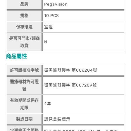
品牌
Pegavision
規格
10 PCS
保存環境
室溫
是否可門市/超商
N
取貨
商品屬性
許可證核准字號
衛署醫器製字 第006204號
醫療器材許可證
衛署醫器製字 第007209號
號
有效期間或保存
2年
期限
製造日期
請見盒裝標示
定期校正之服務