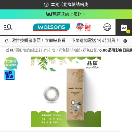
下載app最高回饋$350
本期活動詳情請點我
屈臣氏線上服務
0
激推換購優惠價！立即點我看
激推換購優惠價！立即點我看
下單選閃電送 1小時到貨！領神券
首頁
/
隱形眼鏡[線上訂>門市取]
/
彩色隱形眼鏡
/
彩色日拋
/
0.00晶碩彩色日拋