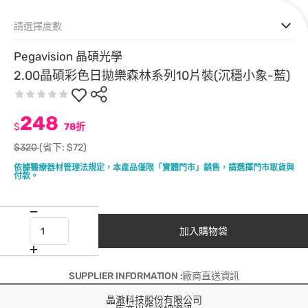
請選擇度數
Pegavision 晶碩光學
2.00晶碩彩色日拋樂森林系列10片裝(沉穩小象-藍)
248
$
78折
$320
(省下: $72)
依據醫療器材管理法規定，本產品僅限「實體門市」銷售，請選擇門市取貨與
付款。
加入購物袋
SUPPLIER INFORMATION :廠商直送資訊
晶澈科技股份有限公司