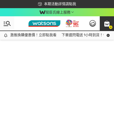
下載app最高回饋$350
本期活動詳情請點我
屈臣氏線上服務
0
激推換購優惠價！立即點我看
激推換購優惠價！立即點我看
下單選閃電送 1小時到貨！領神券