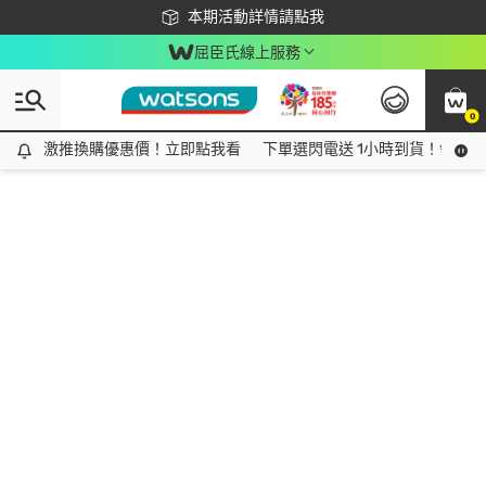
下載app最高回饋$350
本期活動詳情請點我
屈臣氏線上服務
0
激推換購優惠價！立即點我看
激推換購優惠價！立即點我看
下單選閃電送 1小時到貨！領神券