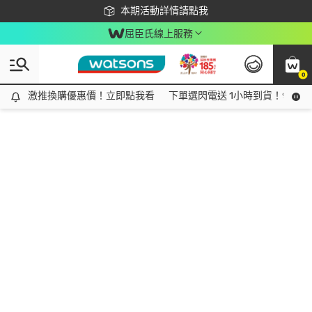
下載app最高回饋$350
本期活動詳情請點我
屈臣氏線上服務
0
激推換購優惠價！立即點我看
激推換購優惠價！立即點我看
下單選閃電送 1小時到貨！領神券