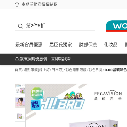
本期活動詳情請點我
下載app最高回饋$350
善存
第2件5折
最新會員優惠
屈臣氏獨家
臉部保養
化妝品
激推換購優惠價！立即點我看
首頁
/
隱形眼鏡[線上訂>門市取]
/
彩色隱形眼鏡
/
彩色日拋
/
0.00晶碩彩色