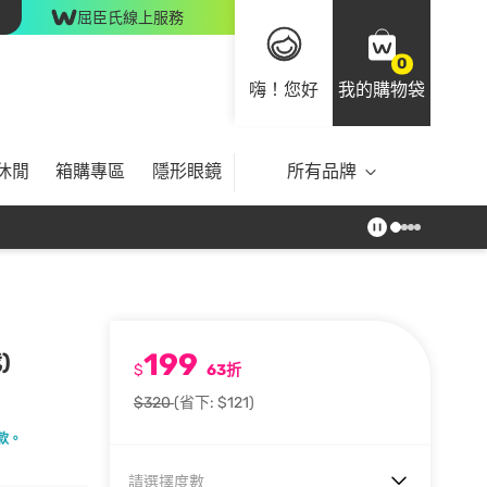
屈臣氏線上服務
0
嗨！您好
我的購物袋
休閒
箱購專區
隱形眼鏡
所有品牌
199
)
$
63折
$320
(省下: $121)
款。
請選擇度數