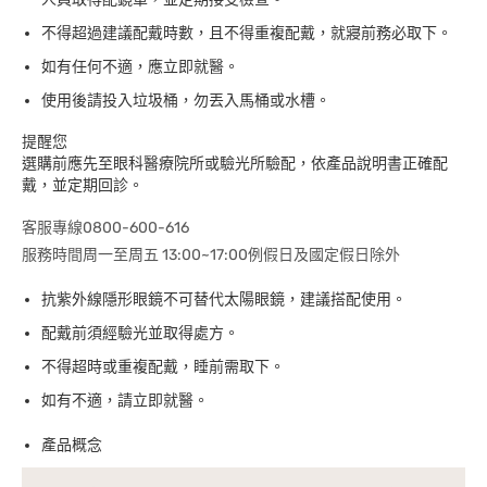
不得超過建議配戴時數，且不得重複配戴，就寢前務必取下。
如有任何不適，應立即就醫。
使用後請投入垃圾桶，勿丟入馬桶或水槽。
提醒您
選購前應先至眼科醫療院所或驗光所驗配，依產品說明書正確配
戴，並定期回診。
客服專線0800-600-616
服務時間周一至周五 13:00~17:00例假日及國定假日除外
抗紫外線隱形眼鏡不可替代太陽眼鏡，建議搭配使用。
配戴前須經驗光並取得處方。
不得超時或重複配戴，睡前需取下。
如有不適，請立即就醫。
產品概念