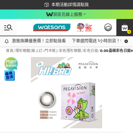
下載app最高回饋$350
本期活動詳情請點我
屈臣氏線上服務
0
激推換購優惠價！立即點我看
激推換購優惠價！立即點我看
下單選閃電送 1小時到貨！領神券
首頁
/
隱形眼鏡[線上訂>門市取]
/
彩色隱形眼鏡
/
彩色日拋
/
0.00晶碩彩色日拋H