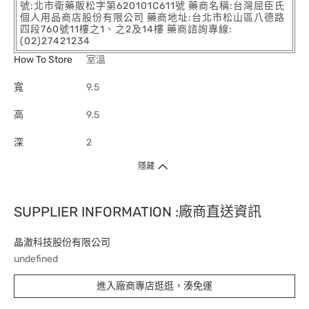
號:北市衛藥販松字第620101C611號 藥商名稱:台灣屈臣氏
個人用品商店股份有限公司 藥商地址:台北市松山區八德路
四段760號11樓之1、之2及14樓 藥商諮詢專線:
(02)27421234
How To Store
室溫
寬
9.5
高
9.5
深
2
隱藏
SUPPLIER INFORMATION :廠商直送資訊
晶澈科技股份有限公司
undefined
進入廠商專店逛逛，湊免運