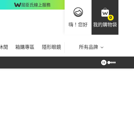
屈臣氏線上服務
0
嗨！您好
我的購物袋
休閒
箱購專區
隱形眼鏡
所有品牌