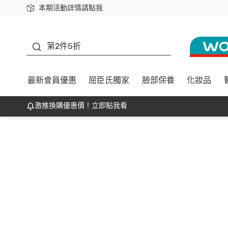
本期活動詳情請點我
下載app最高回饋$350
善存
第2件5折
最新會員優惠
屈臣氏獨家
臉部保養
化妝品
激推換購優惠價！立即點我看