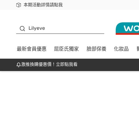
本期活動詳情請點我
下載app最高回饋$350
K beauty
Lilyeve
最新會員優惠
屈臣氏獨家
臉部保養
化妝品
激推換購優惠價！立即點我看