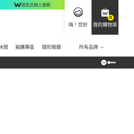
屈臣氏線上服務
0
嗨！您好
我的購物袋
休閒
箱購專區
隱形眼鏡
所有品牌