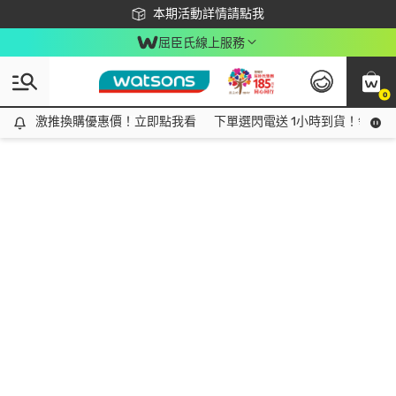
下載app最高回饋$350
本期活動詳情請點我
屈臣氏線上服務
0
激推換購優惠價！立即點我看
激推換購優惠價！立即點我看
下單選閃電送 1小時到貨！領神券