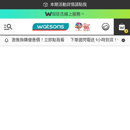
下載app最高回饋$350
本期活動詳情請點我
屈臣氏線上服務
0
激推換購優惠價！立即點我看
激推換購優惠價！立即點我看
下單選閃電送 1小時到貨！領神券