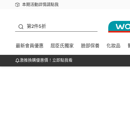
本期活動詳情請點我
下載app最高回饋$350
善存
第2件5折
最新會員優惠
屈臣氏獨家
臉部保養
化妝品
激推換購優惠價！立即點我看