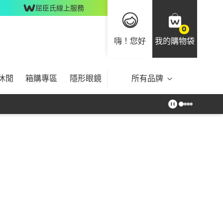
屈臣氏線上服務
0
嗨！您好
我的購物袋
休閒
箱購專區
隱形眼鏡
所有品牌