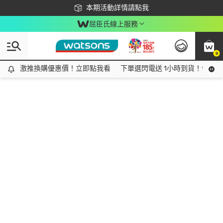
下載app最高回饋$350
本期活動詳情請點我
屈臣氏線上服務
0
激推換購優惠價！立即點我看
激推換購優惠價！立即點我看
下單選閃電送 1小時到貨！領神券