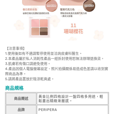
【注意事項】
1.使用後如有不適請暫停使用並洽詢皮膚科醫生。
2.本產品屬於私人消耗性產品一經拆封使用恕無法辦理退換貨。
3.肌膚若有傷口請避免使用。
4.產品因個人電腦螢幕設定、照片拍攝關係易造成色差請以收到實
際商品為準。
5.請將產品置放於陰涼乾爽處。
商品規格
黃金比例四格設計一盤四格多用途，輕
商品簡述
鬆畫出精緻漸層感。
品牌
PERIPERA