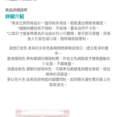
商品詳細說明
詳細介紹
*黃金比例四格設計一盤四格多用途，輕鬆畫出精緻漸層感。
*細緻粉體技術不飛粉、不結塊，暈染自然不卡色。
*口袋尺寸隨身帶專為外出設計的小巧體積，單手即可掌握，完美
放入化妝包或口袋，隨時補妝超便利。
清透打底色 柔和的米杏色能瞬間修飾眼皮暗沉，建立乾淨的畫
布。
靈魂珊瑚色 帶有暖調的珊瑚粉櫻，作為主色調能賦予雙眼靈動的
少女感，不顯眼腫。
深邃收斂色 濃郁的咖啡棕色，可精準勾勒眼尾與睫毛根部，增加
眼神的深邃度。
夢幻亮片色 採用高透明度的細鑽閃粉，如同陽光灑在櫻花瓣上的
粼粼波光。