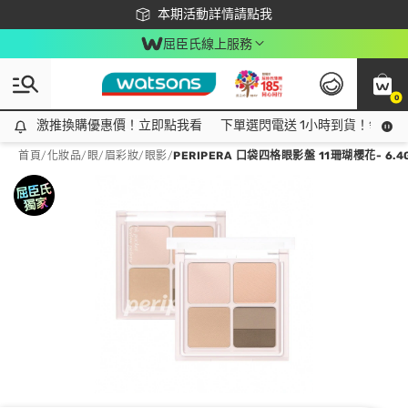
下載app最高回饋$350
本期活動詳情請點我
屈臣氏線上服務
0
激推換購優惠價！立即點我看
激推換購優惠價！立即點我看
下單選閃電送 1小時到貨！領神券
首頁
/
化妝品
/
眼/眉彩妝
/
眼影
/
PERIPERA 口袋四格眼影盤 11珊瑚櫻花- 6.4