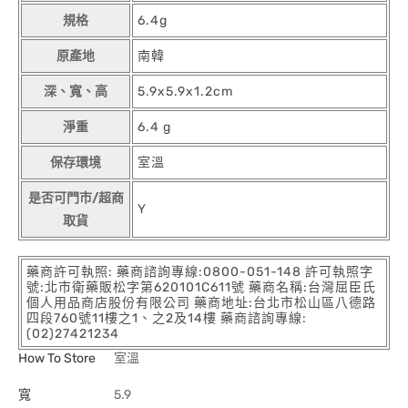
規格
6.4g
原產地
南韓
深、寬、高
5.9x5.9x1.2cm
淨重
6.4 g
保存環境
室溫
是否可門市/超商
Y
取貨
藥商許可執照: 藥商諮詢專線:0800-051-148 許可執照字
號:北市衛藥販松字第620101C611號 藥商名稱:台灣屈臣氏
個人用品商店股份有限公司 藥商地址:台北市松山區八德路
四段760號11樓之1、之2及14樓 藥商諮詢專線:
(02)27421234
How To Store
室溫
寬
5.9