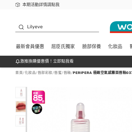
本期活動詳情請點我
下載app最高回饋$350
K beauty
Lilyeve
最新會員優惠
屈臣氏獨家
臉部保養
化妝品
激推換購優惠價！立即點我看
首頁
/
化妝品
/
唇部彩妝
/
唇蜜/唇釉
/
PERIPERA 極緻空氣感霧面唇釉0