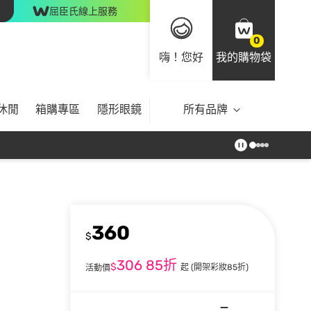
屈臣氏線上服務
0
嗨！您好
我的購物袋
休閒
箱購專區
隱形眼鏡
所有品牌
360
$
306
85折
$
起
(開架彩妝85折)
活動價