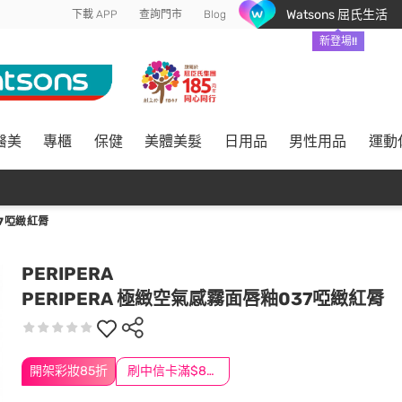
Watsons 屈氏生活
下載 APP
查詢門市
Blog
新登場!!
醫美
專櫃
保健
美體美髮
日用品
男性用品
運動
37啞緻紅脣
PERIPERA
PERIPERA 極緻空氣感霧面唇釉037啞緻紅脣
開架彩妝85折
刷中信卡滿$888送3萬點