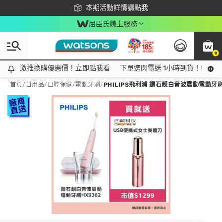
下載app最高回饋$350
本期活動詳情請點我
屈臣氏線上服務
0
激推換購優惠價！立即點我看
激推換購優惠價！立即點我看
下單選閃電送 1小時到貨！領神券
首頁
/
日用品
/
口腔保健
/
電動牙刷
/
PHILIPS飛利浦 鑽石靚白音波震動電動牙