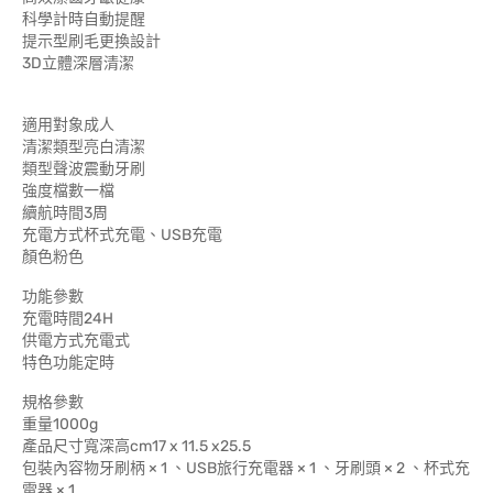
科學計時自動提醒
提示型刷毛更換設計
3D立體深層清潔
適用對象成人
清潔類型亮白清潔
類型聲波震動牙刷
強度檔數一檔
續航時間3周
充電方式杯式充電、USB充電
顏色粉色
功能參數
充電時間24H
供電方式充電式
特色功能定時
規格參數
重量1000g
產品尺寸寬深高cm17 x 11.5 x25.5
包裝內容物牙刷柄 × 1 、USB旅行充電器 × 1 、牙刷頭 × 2 、杯式充
電器 × 1